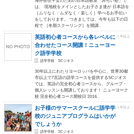
海外在住子女のための日本語教室「みらい塾」で
は、 現地校をメインとしたお子さま達が 日本語を
［ムリなく・ムダなく・楽しく］学べるお手伝い
をしております。 つきましては、今年も以下の日
程で ［冬期スクーリング］を開講..
英語初心者コースから各レベルに
１年以上
合わせたコース開講！ニューヨー
ク語学学校
語学学校 SCジオス
30年以上にわたりヨーロッパを中心に、世界30都
市以上で7言語の語学コースを提供するSCジオス
では、英語の完全初心者コースから、グループ・
個人レッスンも開講しております！ ニューヨーク
校 完全初心者コース開校日 2016..
お子様のサマースクールに語学学
１年以上
校のジュニアプログラムはいかが
でしょうか
語学学校 SCジオス