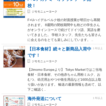
校！
ジモモニューヨーク
F+Uハイデルベルク校の対面授業が明日から再開
されます。 8週間の閉校期間中も殆どの学生さん
がオンラインコースで続けてドイツ語、英語を磨
いてきました。 学校スタッフ、先生たちも皆さん
に会えるのをとても楽しみにしています。 ..
【日本食材】続々と新商品入荷中
１年以上
です！
ジモモニューヨーク
【Jimomo Europeより】 Tokyo Marketではご当地
食材・日本食材、その他赤ちゃん用粉ミルク、お
むつ、幼児用おやつや衛生用品など1600点以上取
り扱いがあります。 輸送の最新情報も含めて、以
下ご確認く..
海外発送について
１年以上
ジモモニューヨーク