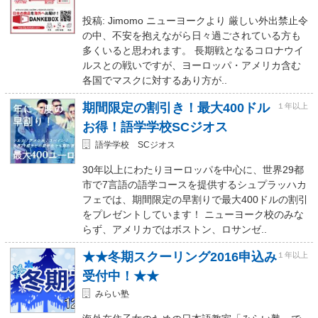
投稿: Jimomo ニューヨークより 厳しい外出禁止令
の中、不安を抱えながら日々過ごされている方も
多くいると思われます。 長期戦となるコロナウイ
ルスとの戦いですが、ヨーロッパ・アメリカ含む
各国でマスクに対するあり方が..
期間限定の割引き！最大400ドル
１年以上
お得！語学学校SCジオス
語学学校 SCジオス
30年以上にわたりヨーロッパを中心に、世界29都
市で7言語の語学コースを提供するシュプラッハカ
フェでは、期間限定の早割りで最大400ドルの割引
をプレゼントしています！ ニューヨーク校のみな
らず、アメリカではボストン、ロサンゼ..
★★冬期スクーリング2016申込み
１年以上
受付中！★★
みらい塾