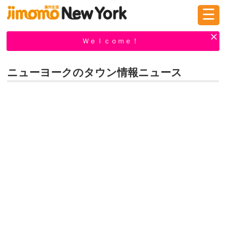
☰
ログイン
新規登録
Ｗｅｌｃｏｍｅ！
ニューヨークのタウン情報ニュース
掲示板
タウン情報
教えて！
ニュース
イベント
求人
物件
習い事