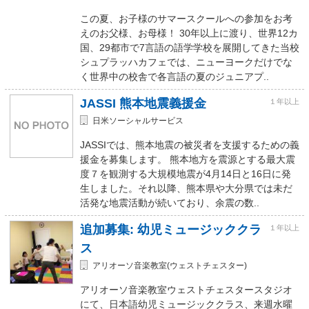
この夏、お子様のサマースクールへの参加をお考
えのお父様、お母様！ 30年以上に渡り、世界12カ
国、29都市で7言語の語学学校を展開してきた当校
シュプラッハカフェでは、ニューヨークだけでな
く世界中の校舎で各言語の夏のジュニアプ..
JASSI 熊本地震義援金
１年以上
日米ソーシャルサービス
JASSIでは、熊本地震の被災者を支援するための義
援金を募集します。 熊本地方を震源とする最大震
度７を観測する大規模地震が4月14日と16日に発
生しました。それ以降、熊本県や大分県では未だ
活発な地震活動が続いており、余震の数..
追加募集: 幼児ミュージッククラ
１年以上
ス
アリオーソ音楽教室(ウェストチェスター)
アリオーソ音楽教室ウェストチェスタースタジオ
にて、日本語幼児ミュージッククラス、来週水曜