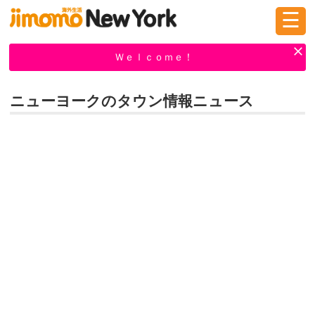
☰
ログイン
新規登録
Ｗｅｌｃｏｍｅ！
ニューヨークのタウン情報ニュース
掲示板
タウン情報
教えて！
ニュース
イベント
求人
物件
習い事