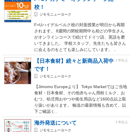
校！
ジモモニューヨーク
F+Uハイデルベルク校の対面授業が明日から再開
されます。 8週間の閉校期間中も殆どの学生さん
がオンラインコースで続けてドイツ語、英語を磨
いてきました。 学校スタッフ、先生たちも皆さん
に会えるのをとても楽しみにしています。 ..
【日本食材】続々と新商品入荷中
１年以上
です！
ジモモニューヨーク
【Jimomo Europeより】 Tokyo Marketではご当地
食材・日本食材、その他赤ちゃん用粉ミルク、お
むつ、幼児用おやつや衛生用品など1600点以上取
り扱いがあります。 輸送の最新情報も含めて、以
下ご確認く..
海外発送について
１年以上
ジモモニューヨーク