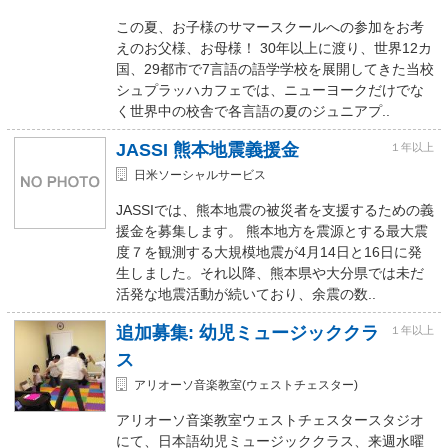
この夏、お子様のサマースクールへの参加をお考
えのお父様、お母様！ 30年以上に渡り、世界12カ
国、29都市で7言語の語学学校を展開してきた当校
シュプラッハカフェでは、ニューヨークだけでな
く世界中の校舎で各言語の夏のジュニアプ..
JASSI 熊本地震義援金
１年以上
日米ソーシャルサービス
JASSIでは、熊本地震の被災者を支援するための義
援金を募集します。 熊本地方を震源とする最大震
度７を観測する大規模地震が4月14日と16日に発
生しました。それ以降、熊本県や大分県では未だ
活発な地震活動が続いており、余震の数..
追加募集: 幼児ミュージッククラ
１年以上
ス
アリオーソ音楽教室(ウェストチェスター)
アリオーソ音楽教室ウェストチェスタースタジオ
にて、日本語幼児ミュージッククラス、来週水曜