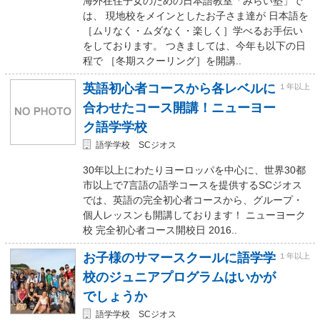
海外在住子女のための日本語教室「みらい塾」で
は、 現地校をメインとしたお子さま達が 日本語を
［ムリなく・ムダなく・楽しく］学べるお手伝い
をしております。 つきましては、今年も以下の日
程で ［冬期スクーリング］を開講..
英語初心者コースから各レベルに
１年以上
合わせたコース開講！ニューヨー
ク語学学校
語学学校 SCジオス
30年以上にわたりヨーロッパを中心に、世界30都
市以上で7言語の語学コースを提供するSCジオス
では、英語の完全初心者コースから、グループ・
個人レッスンも開講しております！ ニューヨーク
校 完全初心者コース開校日 2016..
お子様のサマースクールに語学学
１年以上
校のジュニアプログラムはいかが
でしょうか
語学学校 SCジオス