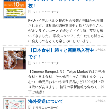
校！
ジモモニューヨーク
F+Uハイデルベルク校の対面授業が明日から再開
されます。 8週間の閉校期間中も殆どの学生さん
がオンラインコースで続けてドイツ語、英語を磨
いてきました。 学校スタッフ、先生たちも皆さん
に会えるのをとても楽しみにしています。 ..
【日本食材】続々と新商品入荷中
１年以上
です！
ジモモニューヨーク
【Jimomo Europeより】 Tokyo Marketではご当地
食材・日本食材、その他赤ちゃん用粉ミルク、お
むつ、幼児用おやつや衛生用品など1600点以上取
り扱いがあります。 輸送の最新情報も含めて、以
下ご確認く..
海外発送について
１年以上
ジモモニューヨーク