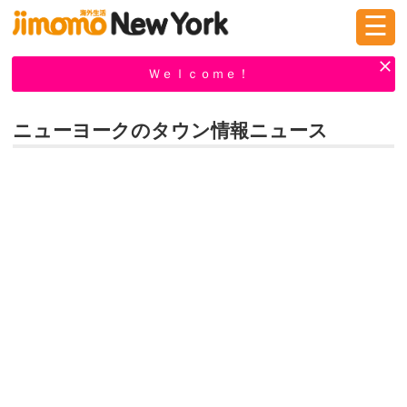
☰
ログイン
新規登録
Ｗｅｌｃｏｍｅ！
ニューヨークのタウン情報ニュース
掲示板
タウン情報
教えて！
ニュース
イベント
求人
物件
習い事