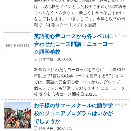
海外在住子女のための日本語教室「みらい塾」で
は、 現地校をメインとしたお子さま達が 日本語を
［ムリなく・ムダなく・楽しく］学べるお手伝い
をしております。 つきましては、今年も以下の日
程で ［冬期スクーリング］を開講..
英語初心者コースから各レベルに
１年以上
合わせたコース開講！ニューヨー
ク語学学校
語学学校 SCジオス
30年以上にわたりヨーロッパを中心に、世界30都
市以上で7言語の語学コースを提供するSCジオス
では、英語の完全初心者コースから、グループ・
個人レッスンも開講しております！ ニューヨーク
校 完全初心者コース開校日 2016..
お子様のサマースクールに語学学
１年以上
校のジュニアプログラムはいかが
でしょうか
語学学校 SCジオス