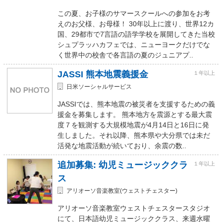
この夏、お子様のサマースクールへの参加をお考
えのお父様、お母様！ 30年以上に渡り、世界12カ
国、29都市で7言語の語学学校を展開してきた当校
シュプラッハカフェでは、ニューヨークだけでな
く世界中の校舎で各言語の夏のジュニアプ..
JASSI 熊本地震義援金
１年以上
日米ソーシャルサービス
JASSIでは、熊本地震の被災者を支援するための義
援金を募集します。 熊本地方を震源とする最大震
度７を観測する大規模地震が4月14日と16日に発
生しました。それ以降、熊本県や大分県では未だ
活発な地震活動が続いており、余震の数..
追加募集: 幼児ミュージッククラ
１年以上
ス
アリオーソ音楽教室(ウェストチェスター)
アリオーソ音楽教室ウェストチェスタースタジオ
にて、日本語幼児ミュージッククラス、来週水曜