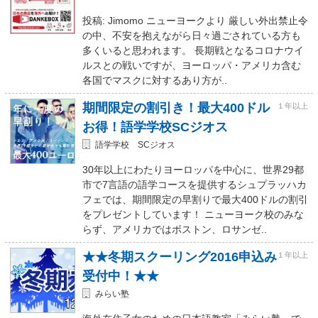
投稿: Jimomo ニューヨークより 厳しい外出禁止令
の中、不安を抱えながら日々過ごされている方も
多くいると思われます。 長期戦となるコロナウイ
ルスとの戦いですが、ヨーロッパ・アメリカ含む
各国でマスクに対するあり方が..
期間限定の割引き！最大400ドル
１年以上
お得！語学学校SCジオス
語学学校 SCジオス
30年以上にわたりヨーロッパを中心に、世界29都
市で7言語の語学コースを提供するシュプラッハカ
フェでは、期間限定の早割りで最大400ドルの割引
をプレゼントしています！ ニューヨーク校のみな
らず、アメリカではボストン、ロサンゼ..
★★冬期スクーリング2016申込み
１年以上
受付中！★★
みらい塾