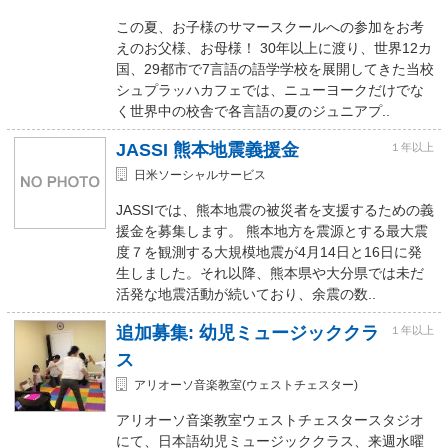
この夏、お子様のサマースクールへの参加をお考
えのお父様、お母様！ 30年以上に渡り、世界12カ
国、29都市で7言語の語学学校を展開してきた当校
シュプラッハカフェでは、ニューヨークだけでな
く世界中の校舎で各言語の夏のジュニアプ..
JASSI 熊本地震義援金
１年以上
日米ソーシャルサービス
JASSIでは、熊本地震の被災者を支援するための義
援金を募集します。 熊本地方を震源とする最大震
度７を観測する大規模地震が4月14日と16日に発
生しました。それ以降、熊本県や大分県では未だ
活発な地震活動が続いており、余震の数..
追加募集: 幼児ミュージッククラ
１年以上
ス
アリオーソ音楽教室(ウェストチェスター)
アリオーソ音楽教室ウェストチェスタースタジオ
にて、日本語幼児ミュージッククラス、来週水曜