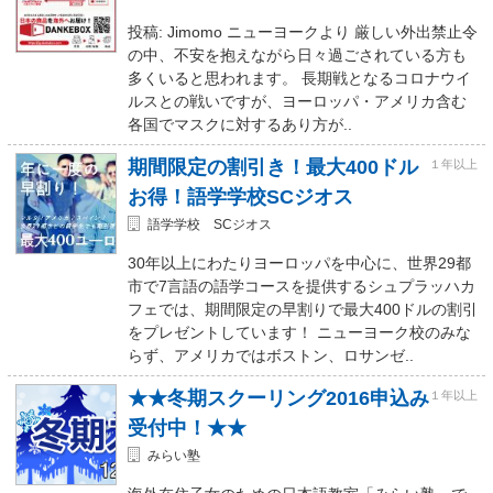
投稿: Jimomo ニューヨークより 厳しい外出禁止令
の中、不安を抱えながら日々過ごされている方も
多くいると思われます。 長期戦となるコロナウイ
ルスとの戦いですが、ヨーロッパ・アメリカ含む
各国でマスクに対するあり方が..
期間限定の割引き！最大400ドル
１年以上
お得！語学学校SCジオス
語学学校 SCジオス
30年以上にわたりヨーロッパを中心に、世界29都
市で7言語の語学コースを提供するシュプラッハカ
フェでは、期間限定の早割りで最大400ドルの割引
をプレゼントしています！ ニューヨーク校のみな
らず、アメリカではボストン、ロサンゼ..
★★冬期スクーリング2016申込み
１年以上
受付中！★★
みらい塾