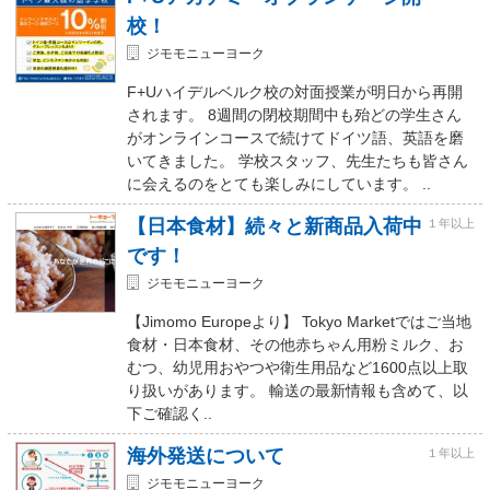
校！
ジモモニューヨーク
F+Uハイデルベルク校の対面授業が明日から再開
されます。 8週間の閉校期間中も殆どの学生さん
がオンラインコースで続けてドイツ語、英語を磨
いてきました。 学校スタッフ、先生たちも皆さん
に会えるのをとても楽しみにしています。 ..
【日本食材】続々と新商品入荷中
１年以上
です！
ジモモニューヨーク
【Jimomo Europeより】 Tokyo Marketではご当地
食材・日本食材、その他赤ちゃん用粉ミルク、お
むつ、幼児用おやつや衛生用品など1600点以上取
り扱いがあります。 輸送の最新情報も含めて、以
下ご確認く..
海外発送について
１年以上
ジモモニューヨーク