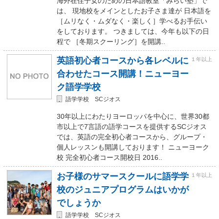
海外在住子女のための日本語教室「みらい塾」で
は、 現地校をメインとしたお子さま達が 日本語を
［ムリなく・ムダなく・楽しく］学べるお手伝い
をしております。 つきましては、今年も以下の日
程で ［冬期スクーリング］を開講..
英語初心者コースから各レベルに
１年以上
合わせたコース開講！ニューヨー
ク語学学校
語学学校 SCジオス
30年以上にわたりヨーロッパを中心に、世界30都
市以上で7言語の語学コースを提供するSCジオス
では、英語の完全初心者コースから、グループ・
個人レッスンも開講しております！ ニューヨーク
校 完全初心者コース開校日 2016..
お子様のサマースクールに語学学
１年以上
校のジュニアプログラムはいかが
でしょうか
語学学校 SCジオス