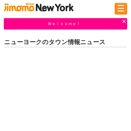
☰
ログイン
新規登録
Ｗｅｌｃｏｍｅ！
ニューヨークのタウン情報ニュース
掲示板
タウン情報
教えて！
ニュース
イベント
求人
物件
習い事