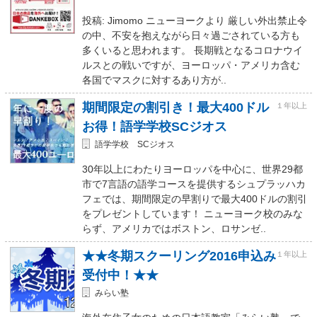
投稿: Jimomo ニューヨークより 厳しい外出禁止令
の中、不安を抱えながら日々過ごされている方も
多くいると思われます。 長期戦となるコロナウイ
ルスとの戦いですが、ヨーロッパ・アメリカ含む
各国でマスクに対するあり方が..
期間限定の割引き！最大400ドル
１年以上
お得！語学学校SCジオス
語学学校 SCジオス
30年以上にわたりヨーロッパを中心に、世界29都
市で7言語の語学コースを提供するシュプラッハカ
フェでは、期間限定の早割りで最大400ドルの割引
をプレゼントしています！ ニューヨーク校のみな
らず、アメリカではボストン、ロサンゼ..
★★冬期スクーリング2016申込み
１年以上
受付中！★★
みらい塾