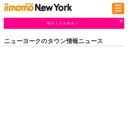
☰
ログイン
新規登録
Ｗｅｌｃｏｍｅ！
ニューヨークのタウン情報ニュース
掲示板
タウン情報
教えて！
ニュース
イベント
求人
物件
習い事