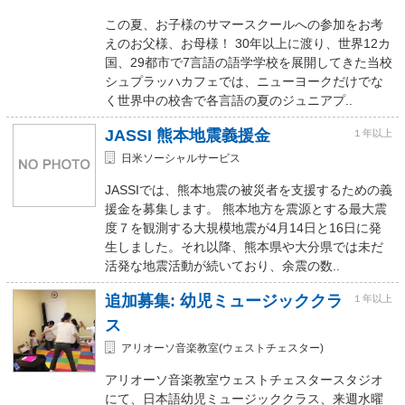
この夏、お子様のサマースクールへの参加をお考
えのお父様、お母様！ 30年以上に渡り、世界12カ
国、29都市で7言語の語学学校を展開してきた当校
シュプラッハカフェでは、ニューヨークだけでな
く世界中の校舎で各言語の夏のジュニアプ..
JASSI 熊本地震義援金
１年以上
日米ソーシャルサービス
JASSIでは、熊本地震の被災者を支援するための義
援金を募集します。 熊本地方を震源とする最大震
度７を観測する大規模地震が4月14日と16日に発
生しました。それ以降、熊本県や大分県では未だ
活発な地震活動が続いており、余震の数..
追加募集: 幼児ミュージッククラ
１年以上
ス
アリオーソ音楽教室(ウェストチェスター)
アリオーソ音楽教室ウェストチェスタースタジオ
にて、日本語幼児ミュージッククラス、来週水曜