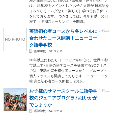
海外在住子女のための日本語教室「みらい塾」で
は、 現地校をメインとしたお子さま達が 日本語を
［ムリなく・ムダなく・楽しく］学べるお手伝い
をしております。 つきましては、今年も以下の日
程で ［冬期スクーリング］を開講..
英語初心者コースから各レベルに
１年以上
合わせたコース開講！ニューヨー
ク語学学校
語学学校 SCジオス
30年以上にわたりヨーロッパを中心に、世界30都
市以上で7言語の語学コースを提供するSCジオス
では、英語の完全初心者コースから、グループ・
個人レッスンも開講しております！ ニューヨーク
校 完全初心者コース開校日 2016..
お子様のサマースクールに語学学
１年以上
校のジュニアプログラムはいかが
でしょうか
語学学校 SCジオス