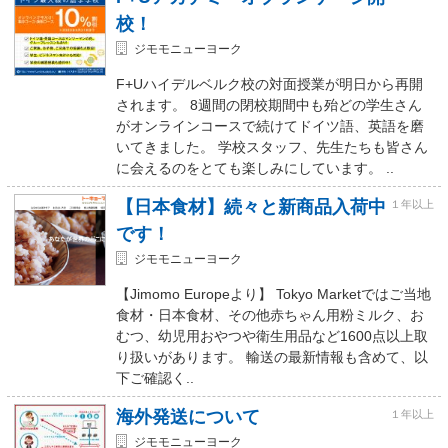
校！
ジモモニューヨーク
F+Uハイデルベルク校の対面授業が明日から再開
されます。 8週間の閉校期間中も殆どの学生さん
がオンラインコースで続けてドイツ語、英語を磨
いてきました。 学校スタッフ、先生たちも皆さん
に会えるのをとても楽しみにしています。 ..
【日本食材】続々と新商品入荷中
１年以上
です！
ジモモニューヨーク
【Jimomo Europeより】 Tokyo Marketではご当地
食材・日本食材、その他赤ちゃん用粉ミルク、お
むつ、幼児用おやつや衛生用品など1600点以上取
り扱いがあります。 輸送の最新情報も含めて、以
下ご確認く..
海外発送について
１年以上
ジモモニューヨーク