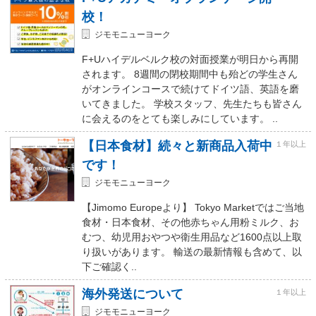
校！
ジモモニューヨーク
F+Uハイデルベルク校の対面授業が明日から再開
されます。 8週間の閉校期間中も殆どの学生さん
がオンラインコースで続けてドイツ語、英語を磨
いてきました。 学校スタッフ、先生たちも皆さん
に会えるのをとても楽しみにしています。 ..
【日本食材】続々と新商品入荷中
１年以上
です！
ジモモニューヨーク
【Jimomo Europeより】 Tokyo Marketではご当地
食材・日本食材、その他赤ちゃん用粉ミルク、お
むつ、幼児用おやつや衛生用品など1600点以上取
り扱いがあります。 輸送の最新情報も含めて、以
下ご確認く..
海外発送について
１年以上
ジモモニューヨーク