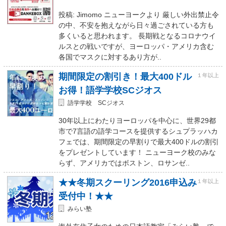
投稿: Jimomo ニューヨークより 厳しい外出禁止令
の中、不安を抱えながら日々過ごされている方も
多くいると思われます。 長期戦となるコロナウイ
ルスとの戦いですが、ヨーロッパ・アメリカ含む
各国でマスクに対するあり方が..
期間限定の割引き！最大400ドル
１年以上
お得！語学学校SCジオス
語学学校 SCジオス
30年以上にわたりヨーロッパを中心に、世界29都
市で7言語の語学コースを提供するシュプラッハカ
フェでは、期間限定の早割りで最大400ドルの割引
をプレゼントしています！ ニューヨーク校のみな
らず、アメリカではボストン、ロサンゼ..
★★冬期スクーリング2016申込み
１年以上
受付中！★★
みらい塾