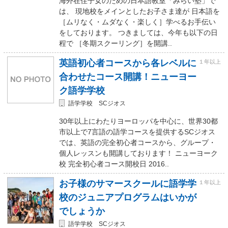
海外在住子女のための日本語教室「みらい塾」で
は、 現地校をメインとしたお子さま達が 日本語を
［ムリなく・ムダなく・楽しく］学べるお手伝い
をしております。 つきましては、今年も以下の日
程で ［冬期スクーリング］を開講..
英語初心者コースから各レベルに
１年以上
合わせたコース開講！ニューヨー
ク語学学校
語学学校 SCジオス
30年以上にわたりヨーロッパを中心に、世界30都
市以上で7言語の語学コースを提供するSCジオス
では、英語の完全初心者コースから、グループ・
個人レッスンも開講しております！ ニューヨーク
校 完全初心者コース開校日 2016..
お子様のサマースクールに語学学
１年以上
校のジュニアプログラムはいかが
でしょうか
語学学校 SCジオス