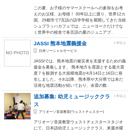
この夏、お子様のサマースクールへの参加をお考
えのお父様、お母様！ 30年以上に渡り、世界12カ
国、29都市で7言語の語学学校を展開してきた当校
シュプラッハカフェでは、ニューヨークだけでな
く世界中の校舎で各言語の夏のジュニアプ..
JASSI 熊本地震義援金
１年以上
日米ソーシャルサービス
JASSIでは、熊本地震の被災者を支援するための義
援金を募集します。 熊本地方を震源とする最大震
度７を観測する大規模地震が4月14日と16日に発
生しました。それ以降、熊本県や大分県では未だ
活発な地震活動が続いており、余震の数..
追加募集: 幼児ミュージッククラ
１年以上
ス
アリオーソ音楽教室(ウェストチェスター)
アリオーソ音楽教室ウェストチェスタースタジオ
にて、日本語幼児ミュージッククラス、来週水曜