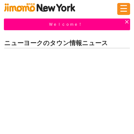
☰
ログイン
新規登録
Ｗｅｌｃｏｍｅ！
ニューヨークのタウン情報ニュース
掲示板
タウン情報
教えて！
ニュース
イベント
求人
物件
習い事