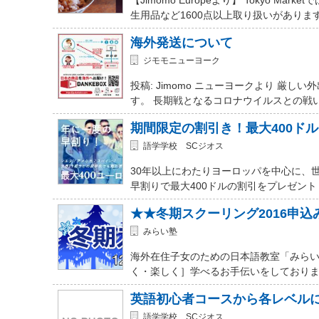
生用品など1600点以上取り扱いがありま
海外発送について
ジモモニューヨーク
投稿: Jimomo ニューヨークより 
す。 長期戦となるコロナウイルスとの戦
期間限定の割引き！最大400ド
語学学校 SCジオス
30年以上にわたりヨーロッパを中心に、
早割りで最大400ドルの割引をプレゼント
★★冬期スクーリング2016申
みらい塾
海外在住子女のための日本語教室「みらい
く・楽しく］学べるお手伝いをしておりま
英語初心者コースから各レベル
語学学校 SCジオス