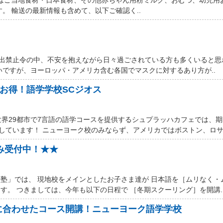
す。 輸送の最新情報も含めて、以下ご確認く..
厳しい外出禁止令の中、不安を抱えながら日々過ごされている方も多くいると
いですが、ヨーロッパ・アメリカ含む各国でマスクに対するあり方が..
ルお得！語学学校SCジオス
世界29都市で7言語の語学コースを提供するシュプラッハカフェでは、
しています！ ニューヨーク校のみならず、アメリカではボストン、ロサン
込み受付中！★★
塾」では、 現地校をメインとしたお子さま達が 日本語を［ムリなく・
す。 つきましては、今年も以下の日程で ［冬期スクーリング］を開講.
に合わせたコース開講！ニューヨーク語学学校