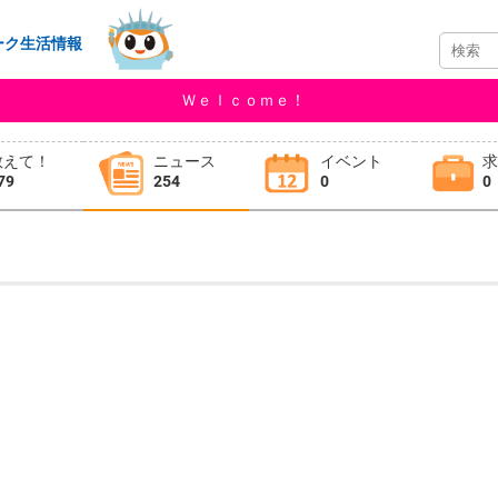
ーク生活情報
Ｗｅｌｃｏｍｅ！
教えて！
ニュース
イベント
79
254
0
0