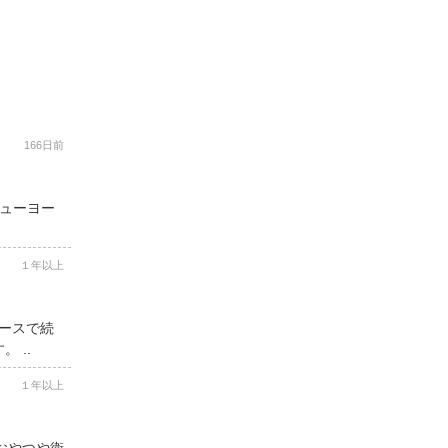
166日前
ニューヨー
１年以上
コースで続
 ..
１年以上
用おやつや衛