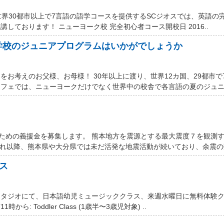
世界30都市以上で7言語の語学コースを提供するSCジオスでは、英語の
しております！ ニューヨーク校 完全初心者コース開校日 2016..
学校のジュニアプログラムはいかがでしょうか
お考えのお父様、お母様！ 30年以上に渡り、世界12カ国、29都市で
フェでは、ニューヨークだけでなく世界中の校舎で各言語の夏のジュニア
するための義援金を募集します。 熊本地方を震源とする最大震度７を観測
それ以降、熊本県や大分県では未だ活発な地震活動が続いており、余震の数
ス
スタジオにて、日本語幼児ミュージッククラス、来週水曜日に無料体験
ら: Toddler Class (1歳半〜3歳児対象) ..