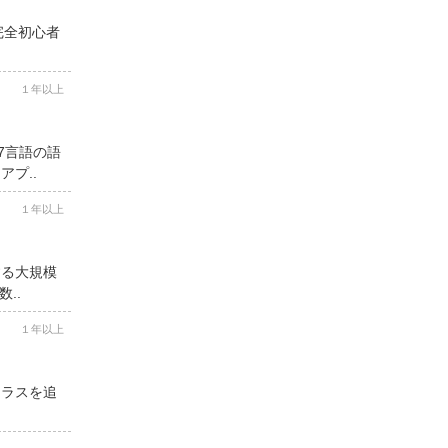
完全初心者
１年以上
7言語の語
プ..
１年以上
する大規模
..
１年以上
クラスを追