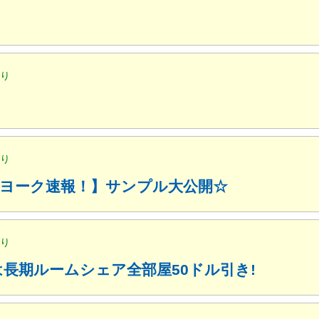
便り
便り
ューヨーク速報！】サンプル大公開☆
便り
月は長期ルームシェア全部屋50ドル引き!