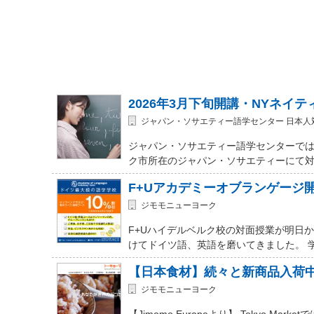
2026年3月下旬開講・NYネイ
ジャパン・ソサエティー語学センター 日本人
ジャパン・ソサエティー語学センターでは
ク市所在のジャパン・ソサエティーにて対面式 (In-
F+Uアカデミーオブランゲージ
ジモモニューヨーク
F+Uハイデルベルク校の対面授業が明日
けてドイツ語、英語を磨いてきました。 
【日本食材】続々と新商品入荷
ジモモニューヨーク
【Jimomo Europeより】 Tokyo