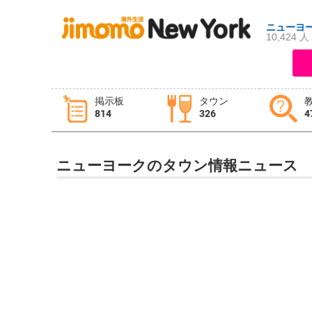
ニューヨ
10,424 人
ログイン
新規登録
掲示板
タウン
814
326
4
掲示板
タウン情報
教えて！
ニューヨークのタウン情報ニュース
ニュース
イベント
求人
物件
習い事