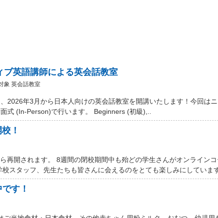
ティブ英語講師による英会話教室
対象 英会話教室
、2026年3月から日本人向けの英会話教室を開講いたします！今回は
Person)で行います。 Beginners (初級),..
開校！
から再開されます。 8週間の閉校期間中も殆どの学生さんがオンライン
学校スタッフ、先生たちも皆さんに会えるのをとても楽しみにしています。
中です！
 Marketではご当地食材・日本食材、その他赤ちゃん用粉ミルク、おむつ、幼児