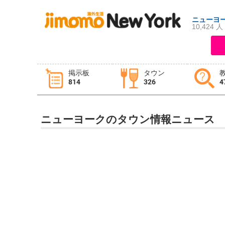
ニューヨ
10,424 人
ログイン
新規登録
掲示板
タウン
814
326
4
掲示板
タウン情報
教えて！
ニューヨークのタウン情報ニュース
ニュース
イベント
求人
物件
習い事