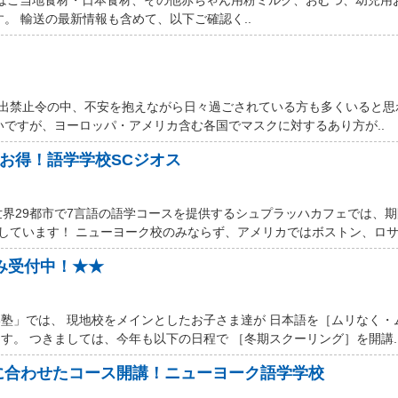
す。 輸送の最新情報も含めて、以下ご確認く..
厳しい外出禁止令の中、不安を抱えながら日々過ごされている方も多くいると
いですが、ヨーロッパ・アメリカ含む各国でマスクに対するあり方が..
ルお得！語学学校SCジオス
世界29都市で7言語の語学コースを提供するシュプラッハカフェでは、
しています！ ニューヨーク校のみならず、アメリカではボストン、ロサン
込み受付中！★★
塾」では、 現地校をメインとしたお子さま達が 日本語を［ムリなく・
す。 つきましては、今年も以下の日程で ［冬期スクーリング］を開講.
に合わせたコース開講！ニューヨーク語学学校