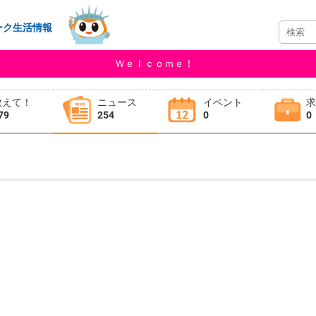
ーク生活情報
Ｗｅｌｃｏｍｅ！
教えて！
ニュース
イベント
79
254
0
0