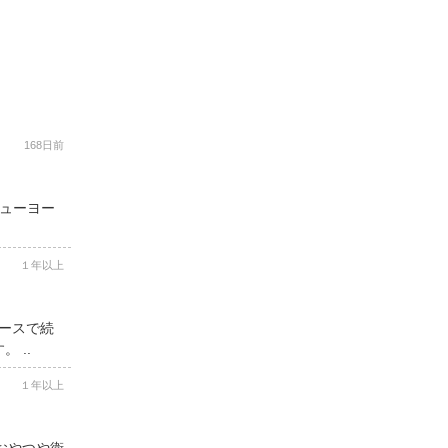
168日前
ニューヨー
１年以上
コースで続
 ..
１年以上
用おやつや衛