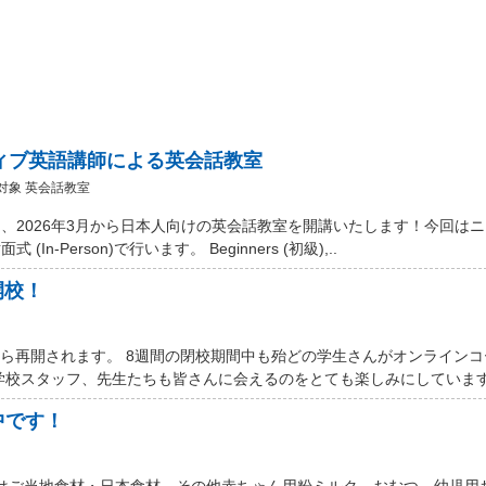
ティブ英語講師による英会話教室
対象 英会話教室
、2026年3月から日本人向けの英会話教室を開講いたします！今回は
Person)で行います。 Beginners (初級),..
開校！
から再開されます。 8週間の閉校期間中も殆どの学生さんがオンライン
学校スタッフ、先生たちも皆さんに会えるのをとても楽しみにしています。
中です！
 Marketではご当地食材・日本食材、その他赤ちゃん用粉ミルク、おむつ、幼児