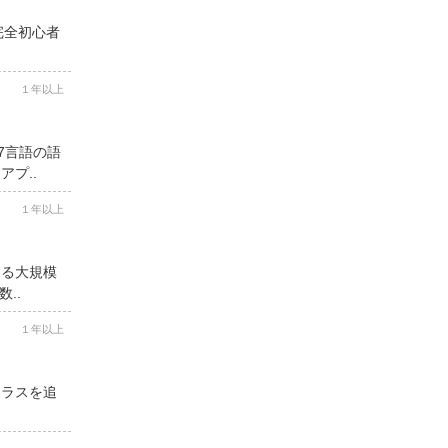
完全初心者
１年以上
7言語の語
プ..
１年以上
する大規模
..
１年以上
クラスを追