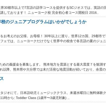
世界30都市以上で7言語の語学コースを提供するSCジオスでは、英語の
しております！ ニューヨーク校 完全初心者コース開校日 2016..
学校のジュニアプログラムはいかがでしょうか
お考えのお父様、お母様！ 30年以上に渡り、世界12カ国、29都市で
フェでは、ニューヨークだけでなく世界中の校舎で各言語の夏のジュニア
するための義援金を募集します。 熊本地方を震源とする最大震度７を観測
それ以降、熊本県や大分県では未だ活発な地震活動が続いており、余震の数
ス
スタジオにて、日本語幼児ミュージッククラス、来週水曜日に無料体験
ら: Toddler Class (1歳半〜3歳児対象) ..