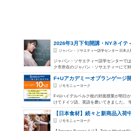
2026年3月下旬開講・NYネイ
ジャパン・ソサエティー語学センター 日本人
ジャパン・ソサエティー語学センターでは
ク市所在のジャパン・ソサエティーにて対面式 (In-
F+Uアカデミーオブランゲージ
ジモモニューヨーク
F+Uハイデルベルク校の対面授業が明日
けてドイツ語、英語を磨いてきました。 
【日本食材】続々と新商品入荷
ジモモニューヨーク
【Jimomo Europeより】 Tokyo