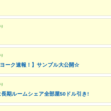
便り
便り
ューヨーク速報！】サンプル大公開☆
便り
月は長期ルームシェア全部屋50ドル引き!