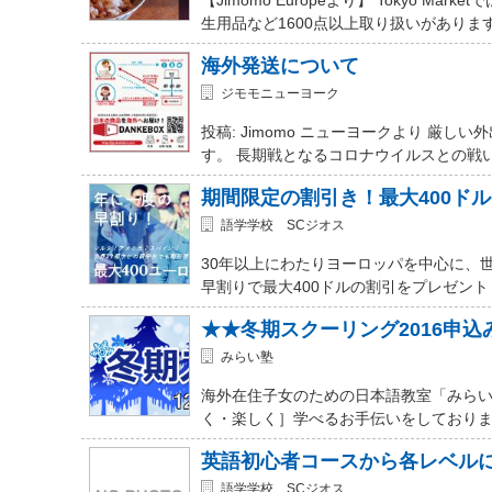
生用品など1600点以上取り扱いがありま
海外発送について
ジモモニューヨーク
投稿: Jimomo ニューヨークより 
す。 長期戦となるコロナウイルスとの戦
期間限定の割引き！最大400ド
語学学校 SCジオス
30年以上にわたりヨーロッパを中心に、
早割りで最大400ドルの割引をプレゼント
★★冬期スクーリング2016申
みらい塾
海外在住子女のための日本語教室「みらい
く・楽しく］学べるお手伝いをしておりま
英語初心者コースから各レベル
語学学校 SCジオス