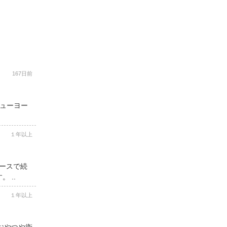
167日前
ニューヨー
１年以上
コースで続
 ..
１年以上
用おやつや衛