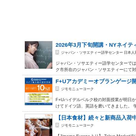
2026年3月下旬開講・NYネイ
ジャパン・ソサエティー語学センター 日本人
ジャパン・ソサエティー語学センターでは
ク市所在のジャパン・ソサエティーにて対面式 (In-
F+Uアカデミーオブランゲージ
ジモモニューヨーク
F+Uハイデルベルク校の対面授業が明日
けてドイツ語、英語を磨いてきました。 
【日本食材】続々と新商品入荷
ジモモニューヨーク
【Jimomo Europeより】 Tokyo