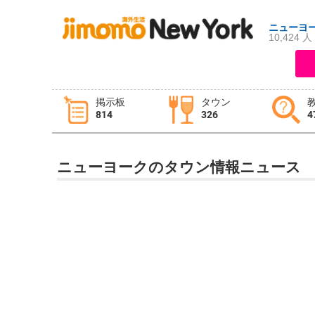
ニューヨ
10,424 人
ログイン
新規登録
掲示板
タウン
814
326
4
掲示板
タウン情報
教えて！
ニューヨークのタウン情報ニュース
ニュース
イベント
求人
物件
習い事