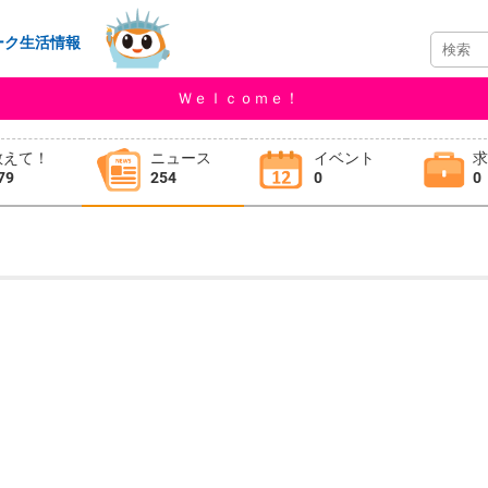
ーク生活情報
Ｗｅｌｃｏｍｅ！
教えて！
ニュース
イベント
79
254
0
0