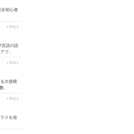
完全初心者
１年以上
7言語の語
プ..
１年以上
する大規模
..
１年以上
クラスを追