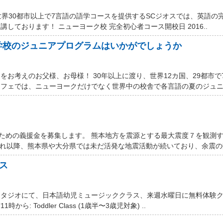
世界30都市以上で7言語の語学コースを提供するSCジオスでは、英語の
しております！ ニューヨーク校 完全初心者コース開校日 2016..
学校のジュニアプログラムはいかがでしょうか
お考えのお父様、お母様！ 30年以上に渡り、世界12カ国、29都市で
フェでは、ニューヨークだけでなく世界中の校舎で各言語の夏のジュニア
するための義援金を募集します。 熊本地方を震源とする最大震度７を観測
それ以降、熊本県や大分県では未だ活発な地震活動が続いており、余震の数
ス
スタジオにて、日本語幼児ミュージッククラス、来週水曜日に無料体験
ら: Toddler Class (1歳半〜3歳児対象) ..