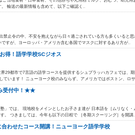
す。 輸送の最新情報も含めて、以下ご確認く..
厳しい外出禁止令の中、不安を抱えながら日々過ごされている方も多くいると
いですが、ヨーロッパ・アメリカ含む各国でマスクに対するあり方が..
ルお得！語学学校SCジオス
世界29都市で7言語の語学コースを提供するシュプラッハカフェでは、
しています！ ニューヨーク校のみならず、アメリカではボストン、ロサン
込み受付中！★★
塾」では、 現地校をメインとしたお子さま達が 日本語を［ムリなく・
す。 つきましては、今年も以下の日程で ［冬期スクーリング］を開講.
に合わせたコース開講！ニューヨーク語学学校