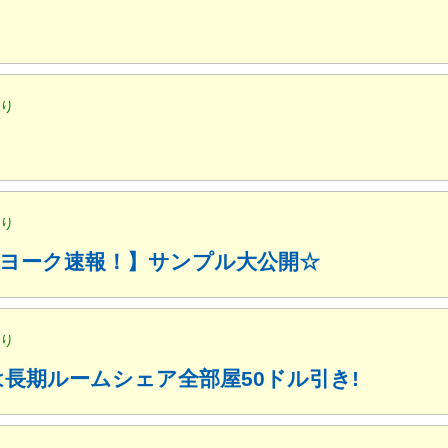
便り
便り
ューヨーク速報！】サンプル大公開☆
便り
月は長期ルームシェア全部屋50ドル引き!