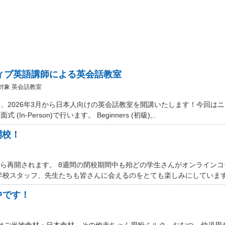
ティブ英語講師による英会話教室
対象 英会話教室
、2026年3月から日本人向けの英会話教室を開講いたします！今回は
Person)で行います。 Beginners (初級),..
開校！
から再開されます。 8週間の閉校期間中も殆どの学生さんがオンライン
学校スタッフ、先生たちも皆さんに会えるのをとても楽しみにしています。
中です！
 Marketではご当地食材・日本食材、その他赤ちゃん用粉ミルク、おむつ、幼児