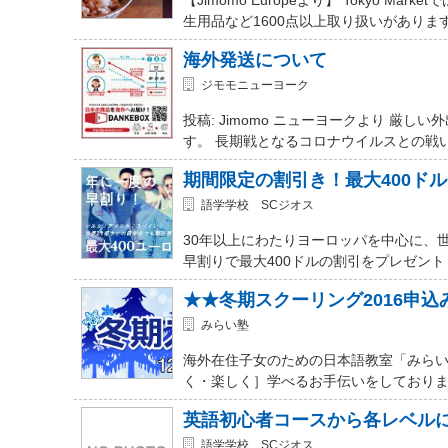
生用品など1600点以上取り扱いがありま
海外発送について
ジモモニューヨーク
投稿: Jimomo ニューヨークより 
す。 長期戦となるコロナウイルスとの戦
期間限定の割引き！最大400ド
語学学校 SCジオス
30年以上にわたりヨーロッパを中心に、
早割りで最大400ドルの割引をプレゼント
★★冬期スクーリング2016申
みらい塾
海外在住子女のための日本語教室「みらい
く・楽しく］学べるお手伝いをしておりま
英語初心者コースから各レベル
語学学校 SCジオス