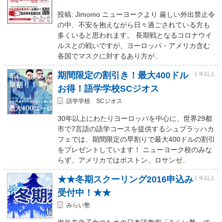
投稿: Jimomo ニューヨークより 厳しい外出禁止令
の中、不安を抱えながら日々過ごされている方も
多くいると思われます。 長期戦となるコロナウイ
ルスとの戦いですが、ヨーロッパ・アメリカ含む
各国でマスクに対するあり方が..
期間限定の割引き！最大400ドル
１年以上
お得！語学学校SCジオス
語学学校 SCジオス
30年以上にわたりヨーロッパを中心に、世界29都
市で7言語の語学コースを提供するシュプラッハカ
フェでは、期間限定の早割りで最大400ドルの割引
をプレゼントしています！ ニューヨーク校のみな
らず、アメリカではボストン、ロサンゼ..
★★冬期スクーリング2016申込み
１年以上
受付中！★★
みらい塾