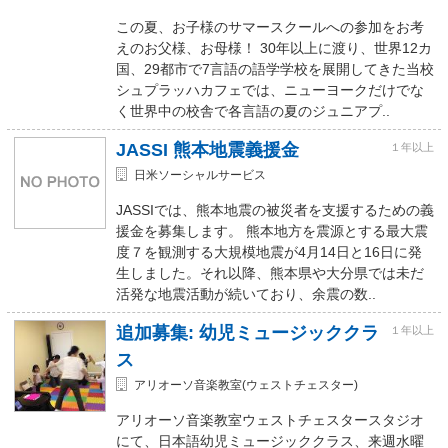
この夏、お子様のサマースクールへの参加をお考
えのお父様、お母様！ 30年以上に渡り、世界12カ
国、29都市で7言語の語学学校を展開してきた当校
シュプラッハカフェでは、ニューヨークだけでな
く世界中の校舎で各言語の夏のジュニアプ..
JASSI 熊本地震義援金
１年以上
日米ソーシャルサービス
JASSIでは、熊本地震の被災者を支援するための義
援金を募集します。 熊本地方を震源とする最大震
度７を観測する大規模地震が4月14日と16日に発
生しました。それ以降、熊本県や大分県では未だ
活発な地震活動が続いており、余震の数..
追加募集: 幼児ミュージッククラ
１年以上
ス
アリオーソ音楽教室(ウェストチェスター)
アリオーソ音楽教室ウェストチェスタースタジオ
にて、日本語幼児ミュージッククラス、来週水曜