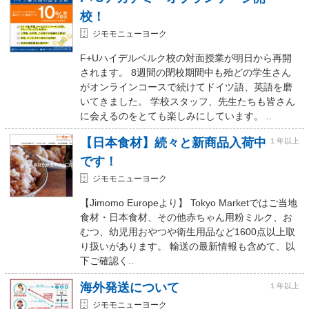
校！
ジモモニューヨーク
F+Uハイデルベルク校の対面授業が明日から再開
されます。 8週間の閉校期間中も殆どの学生さん
がオンラインコースで続けてドイツ語、英語を磨
いてきました。 学校スタッフ、先生たちも皆さん
に会えるのをとても楽しみにしています。 ..
【日本食材】続々と新商品入荷中
１年以上
です！
ジモモニューヨーク
【Jimomo Europeより】 Tokyo Marketではご当地
食材・日本食材、その他赤ちゃん用粉ミルク、お
むつ、幼児用おやつや衛生用品など1600点以上取
り扱いがあります。 輸送の最新情報も含めて、以
下ご確認く..
海外発送について
１年以上
ジモモニューヨーク