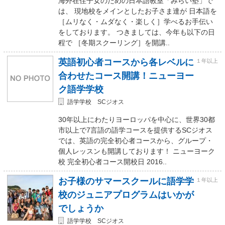
海外在住子女のための日本語教室「みらい塾」で
は、 現地校をメインとしたお子さま達が 日本語を
［ムリなく・ムダなく・楽しく］学べるお手伝い
をしております。 つきましては、今年も以下の日
程で ［冬期スクーリング］を開講..
英語初心者コースから各レベルに
１年以上
合わせたコース開講！ニューヨー
ク語学学校
語学学校 SCジオス
30年以上にわたりヨーロッパを中心に、世界30都
市以上で7言語の語学コースを提供するSCジオス
では、英語の完全初心者コースから、グループ・
個人レッスンも開講しております！ ニューヨーク
校 完全初心者コース開校日 2016..
お子様のサマースクールに語学学
１年以上
校のジュニアプログラムはいかが
でしょうか
語学学校 SCジオス