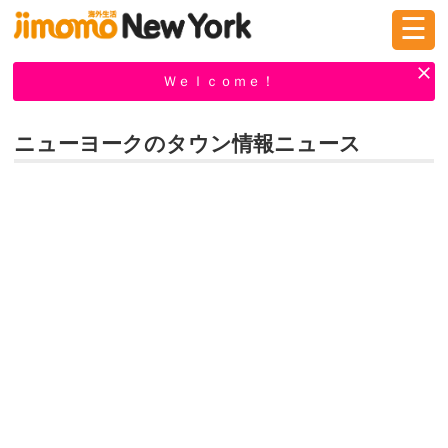
☰
ログイン
新規登録
Ｗｅｌｃｏｍｅ！
ニューヨークのタウン情報ニュース
掲示板
タウン情報
教えて！
ニュース
イベント
求人
物件
習い事