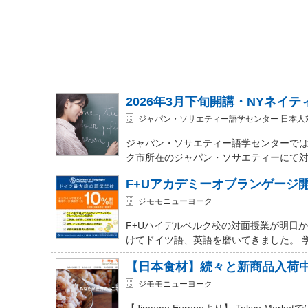
2026年3月下旬開講・NYネイ
ジャパン・ソサエティー語学センター 日本人
ジャパン・ソサエティー語学センターでは
ク市所在のジャパン・ソサエティーにて対面式 (In-
F+Uアカデミーオブランゲージ
ジモモニューヨーク
F+Uハイデルベルク校の対面授業が明日
けてドイツ語、英語を磨いてきました。 
【日本食材】続々と新商品入荷
ジモモニューヨーク
【Jimomo Europeより】 Tokyo