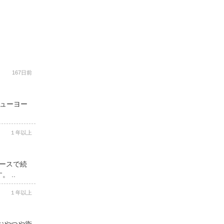
167日前
ニューヨー
１年以上
コースで続
 ..
１年以上
用おやつや衛