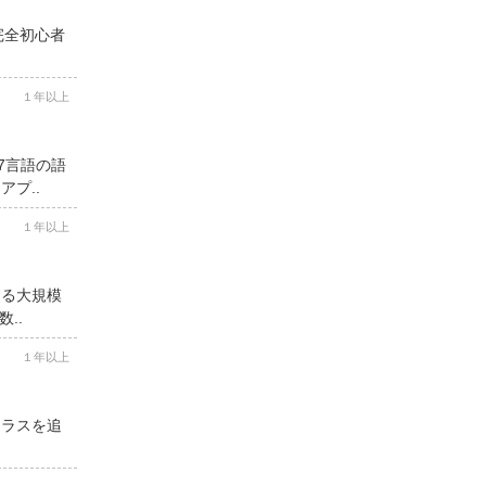
完全初心者
１年以上
7言語の語
プ..
１年以上
する大規模
..
１年以上
クラスを追