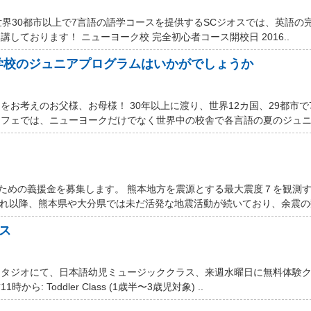
世界30都市以上で7言語の語学コースを提供するSCジオスでは、英語の
しております！ ニューヨーク校 完全初心者コース開校日 2016..
学校のジュニアプログラムはいかがでしょうか
お考えのお父様、お母様！ 30年以上に渡り、世界12カ国、29都市で
フェでは、ニューヨークだけでなく世界中の校舎で各言語の夏のジュニア
するための義援金を募集します。 熊本地方を震源とする最大震度７を観測
それ以降、熊本県や大分県では未だ活発な地震活動が続いており、余震の数
ス
スタジオにて、日本語幼児ミュージッククラス、来週水曜日に無料体験
ら: Toddler Class (1歳半〜3歳児対象) ..