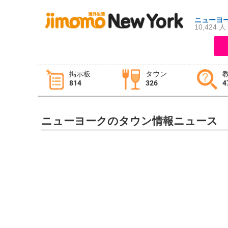
ニューヨ
10,424 人
ログイン
新規登録
掲示板
タウン
814
326
4
掲示板
タウン情報
教えて！
ニューヨークのタウン情報ニュース
ニュース
イベント
求人
物件
習い事