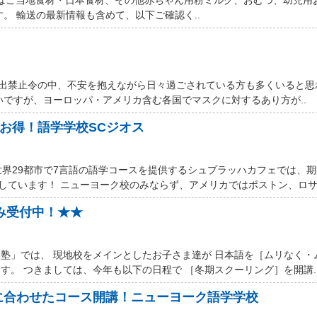
す。 輸送の最新情報も含めて、以下ご確認く..
厳しい外出禁止令の中、不安を抱えながら日々過ごされている方も多くいると
いですが、ヨーロッパ・アメリカ含む各国でマスクに対するあり方が..
ルお得！語学学校SCジオス
世界29都市で7言語の語学コースを提供するシュプラッハカフェでは、
しています！ ニューヨーク校のみならず、アメリカではボストン、ロサン
込み受付中！★★
塾」では、 現地校をメインとしたお子さま達が 日本語を［ムリなく・
す。 つきましては、今年も以下の日程で ［冬期スクーリング］を開講.
に合わせたコース開講！ニューヨーク語学学校