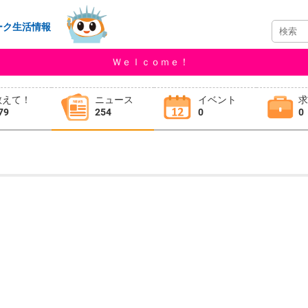
ーク生活情報
Ｗｅｌｃｏｍｅ！
教えて！
ニュース
イベント
79
254
0
0