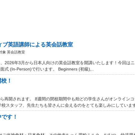
ティブ英語講師による英会話教室
対象 英会話教室
、2026年3月から日本人向けの英会話教室を開講いたします！今回は
Person)で行います。 Beginners (初級),..
開校！
から再開されます。 8週間の閉校期間中も殆どの学生さんがオンライン
学校スタッフ、先生たちも皆さんに会えるのをとても楽しみにしています。
中です！
 Marketではご当地食材・日本食材、その他赤ちゃん用粉ミルク、おむつ、幼児