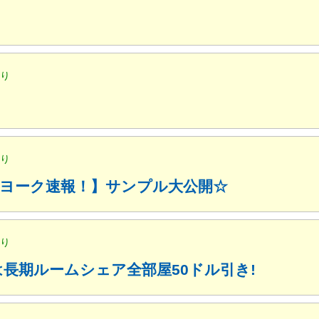
便り
便り
ューヨーク速報！】サンプル大公開☆
便り
月は長期ルームシェア全部屋50ドル引き!