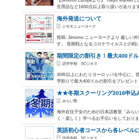
生用品など1600点以上取り扱いがありま
海外発送について
ジモモニューヨーク
投稿: Jimomo ニューヨークより 
す。 長期戦となるコロナウイルスとの戦
期間限定の割引き！最大400ド
語学学校 SCジオス
30年以上にわたりヨーロッパを中心に、
早割りで最大400ドルの割引をプレゼント
★★冬期スクーリング2016申
みらい塾
海外在住子女のための日本語教室「みらい
く・楽しく］学べるお手伝いをしておりま
英語初心者コースから各レベル
語学学校 SCジオス