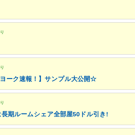
便り
便り
ューヨーク速報！】サンプル大公開☆
便り
月は長期ルームシェア全部屋50ドル引き!