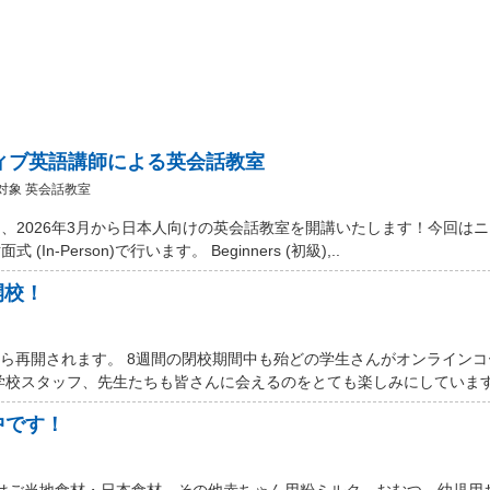
ティブ英語講師による英会話教室
対象 英会話教室
、2026年3月から日本人向けの英会話教室を開講いたします！今回は
Person)で行います。 Beginners (初級),..
開校！
から再開されます。 8週間の閉校期間中も殆どの学生さんがオンライン
学校スタッフ、先生たちも皆さんに会えるのをとても楽しみにしています。
中です！
 Marketではご当地食材・日本食材、その他赤ちゃん用粉ミルク、おむつ、幼児