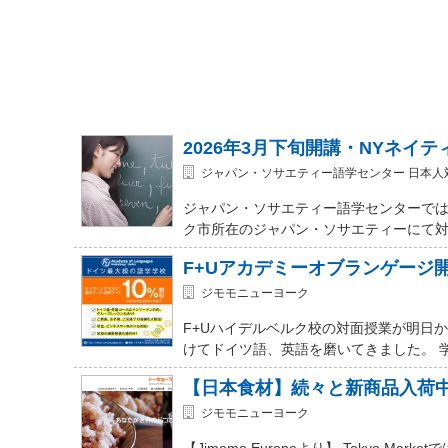
2026年3月下旬開講・NYネイ
ジャパン・ソサエティー語学センター 日本人
ジャパン・ソサエティー語学センターでは
ク市所在のジャパン・ソサエティーにて対面式 (In-
F+Uアカデミーオブランゲージ
ジモモニューヨーク
F+Uハイデルベルク校の対面授業が明日
けてドイツ語、英語を磨いてきました。 
【日本食材】続々と新商品入荷
ジモモニューヨーク
【Jimomo Europeより】 Tokyo