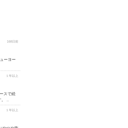
168日前
ニューヨー
１年以上
コースで続
 ..
１年以上
用おやつや衛