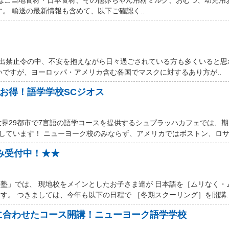
す。 輸送の最新情報も含めて、以下ご確認く..
厳しい外出禁止令の中、不安を抱えながら日々過ごされている方も多くいると
いですが、ヨーロッパ・アメリカ含む各国でマスクに対するあり方が..
ルお得！語学学校SCジオス
世界29都市で7言語の語学コースを提供するシュプラッハカフェでは、
しています！ ニューヨーク校のみならず、アメリカではボストン、ロサン
込み受付中！★★
塾」では、 現地校をメインとしたお子さま達が 日本語を［ムリなく・
す。 つきましては、今年も以下の日程で ［冬期スクーリング］を開講.
に合わせたコース開講！ニューヨーク語学学校