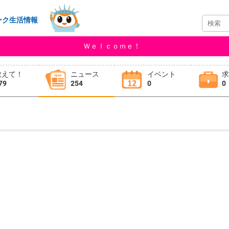
ーク生活情報
Ｗｅｌｃｏｍｅ！
教えて！
ニュース
イベント
79
254
0
0