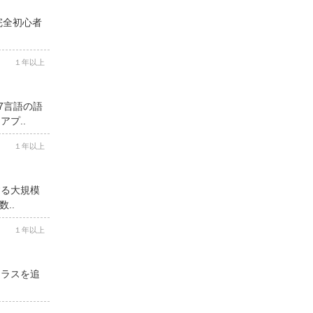
完全初心者
１年以上
7言語の語
プ..
１年以上
する大規模
..
１年以上
クラスを追