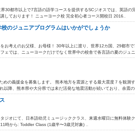
世界30都市以上で7言語の語学コースを提供するSCジオスでは、英語の
しております！ ニューヨーク校 完全初心者コース開校日 2016..
学校のジュニアプログラムはいかがでしょうか
お考えのお父様、お母様！ 30年以上に渡り、世界12カ国、29都市で
フェでは、ニューヨークだけでなく世界中の校舎で各言語の夏のジュニア
するための義援金を募集します。 熊本地方を震源とする最大震度７を観測
それ以降、熊本県や大分県では未だ活発な地震活動が続いており、余震の数
ス
スタジオにて、日本語幼児ミュージッククラス、来週水曜日に無料体験
ら: Toddler Class (1歳半〜3歳児対象) ..