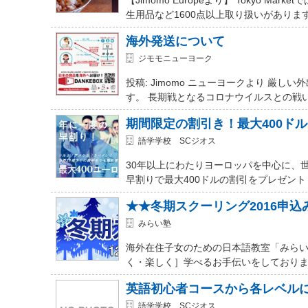
生用品など1600点以上取り扱いがありま
海外発送について
ジモモニューヨーク
投稿: Jimomo ニューヨークより 
す。 長期戦となるコロナウイルスとの戦
期間限定の割引き！最大400ド
語学学校 SCジオス
30年以上にわたりヨーロッパを中心に、
早割りで最大400ドルの割引をプレゼント
★★冬期スクーリング2016申
みらい塾
海外在住子女のための日本語教室「みらい
く・楽しく］学べるお手伝いをしておりま
英語初心者コースから各レベル
語学学校 SCジオス