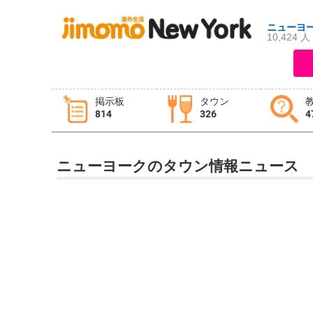
ニューヨ
10,424 人
ログイン
新規登録
掲示板
タウン
814
326
4
掲示板
タウン情報
教えて！
ニューヨークのタウン情報ニュース
ニュース
イベント
求人
物件
習い事