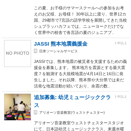
この夏、お子様のサマースクールへの参加をお考
えのお父様、お母様！ 30年以上に渡り、世界12カ
国、29都市で7言語の語学学校を展開してきた当校
シュプラッハカフェでは、ニューヨークだけでな
く世界中の校舎で各言語の夏のジュニアプ..
JASSI 熊本地震義援金
１年以上
日米ソーシャルサービス
JASSIでは、熊本地震の被災者を支援するための義
援金を募集します。 熊本地方を震源とする最大震
度７を観測する大規模地震が4月14日と16日に発
生しました。それ以降、熊本県や大分県では未だ
活発な地震活動が続いており、余震の数..
追加募集: 幼児ミュージッククラ
１年以上
ス
アリオーソ音楽教室(ウェストチェスター)
アリオーソ音楽教室ウェストチェスタースタジオ
にて、日本語幼児ミュージッククラス、来週水曜