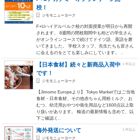
校！
ジモモニューヨーク
F+Uハイデルベルク校の対面授業が明日から再開
されます。 8週間の閉校期間中も殆どの学生さん
がオンラインコースで続けてドイツ語、英語を磨
いてきました。 学校スタッフ、先生たちも皆さん
に会えるのをとても楽しみにしています。 ..
【日本食材】続々と新商品入荷中
１年以上
です！
ジモモニューヨーク
【Jimomo Europeより】 Tokyo Marketではご当地
食材・日本食材、その他赤ちゃん用粉ミルク、お
むつ、幼児用おやつや衛生用品など1600点以上取
り扱いがあります。 輸送の最新情報も含めて、以
下ご確認く..
海外発送について
１年以上
ジモモニューヨーク