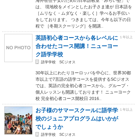
海外在住子女のための日本語教室「みらい塾」で
は、 現地校をメインとしたお子さま達が 日本語を
［ムリなく・ムダなく・楽しく］学べるお手伝い
をしております。 つきましては、今年も以下の日
程で ［冬期スクーリング］を開講..
英語初心者コースから各レベルに
１年以上
合わせたコース開講！ニューヨー
ク語学学校
語学学校 SCジオス
30年以上にわたりヨーロッパを中心に、世界30都
市以上で7言語の語学コースを提供するSCジオス
では、英語の完全初心者コースから、グループ・
個人レッスンも開講しております！ ニューヨーク
校 完全初心者コース開校日 2016..
お子様のサマースクールに語学学
１年以上
校のジュニアプログラムはいかが
でしょうか
語学学校 SCジオス