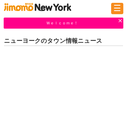
☰
ログイン
新規登録
Ｗｅｌｃｏｍｅ！
ニューヨークのタウン情報ニュース
掲示板
タウン情報
教えて！
ニュース
イベント
求人
物件
習い事