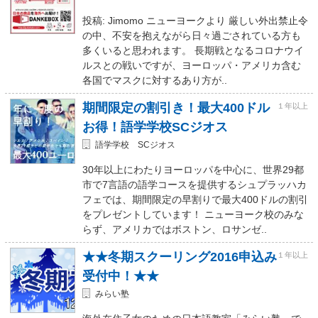
投稿: Jimomo ニューヨークより 厳しい外出禁止令
の中、不安を抱えながら日々過ごされている方も
多くいると思われます。 長期戦となるコロナウイ
ルスとの戦いですが、ヨーロッパ・アメリカ含む
各国でマスクに対するあり方が..
期間限定の割引き！最大400ドル
１年以上
お得！語学学校SCジオス
語学学校 SCジオス
30年以上にわたりヨーロッパを中心に、世界29都
市で7言語の語学コースを提供するシュプラッハカ
フェでは、期間限定の早割りで最大400ドルの割引
をプレゼントしています！ ニューヨーク校のみな
らず、アメリカではボストン、ロサンゼ..
★★冬期スクーリング2016申込み
１年以上
受付中！★★
みらい塾