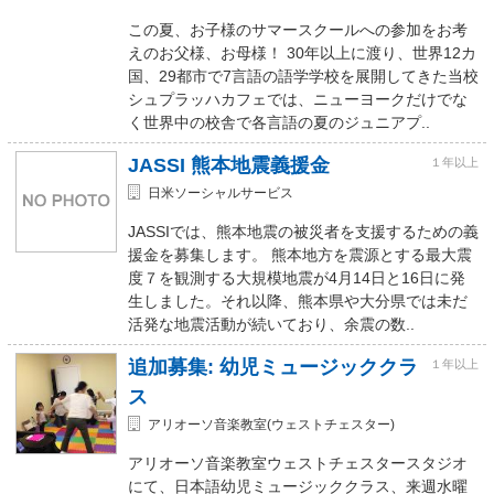
この夏、お子様のサマースクールへの参加をお考
えのお父様、お母様！ 30年以上に渡り、世界12カ
国、29都市で7言語の語学学校を展開してきた当校
シュプラッハカフェでは、ニューヨークだけでな
く世界中の校舎で各言語の夏のジュニアプ..
JASSI 熊本地震義援金
１年以上
日米ソーシャルサービス
JASSIでは、熊本地震の被災者を支援するための義
援金を募集します。 熊本地方を震源とする最大震
度７を観測する大規模地震が4月14日と16日に発
生しました。それ以降、熊本県や大分県では未だ
活発な地震活動が続いており、余震の数..
追加募集: 幼児ミュージッククラ
１年以上
ス
アリオーソ音楽教室(ウェストチェスター)
アリオーソ音楽教室ウェストチェスタースタジオ
にて、日本語幼児ミュージッククラス、来週水曜