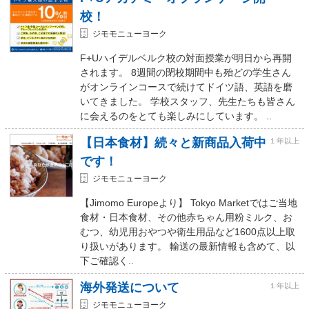
校！
ジモモニューヨーク
F+Uハイデルベルク校の対面授業が明日から再開
されます。 8週間の閉校期間中も殆どの学生さん
がオンラインコースで続けてドイツ語、英語を磨
いてきました。 学校スタッフ、先生たちも皆さん
に会えるのをとても楽しみにしています。 ..
【日本食材】続々と新商品入荷中
１年以上
です！
ジモモニューヨーク
【Jimomo Europeより】 Tokyo Marketではご当地
食材・日本食材、その他赤ちゃん用粉ミルク、お
むつ、幼児用おやつや衛生用品など1600点以上取
り扱いがあります。 輸送の最新情報も含めて、以
下ご確認く..
海外発送について
１年以上
ジモモニューヨーク