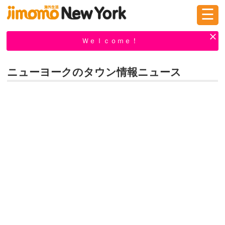
☰
ログイン
新規登録
Ｗｅｌｃｏｍｅ！
ニューヨークのタウン情報ニュース
掲示板
タウン情報
教えて！
ニュース
イベント
求人
物件
習い事