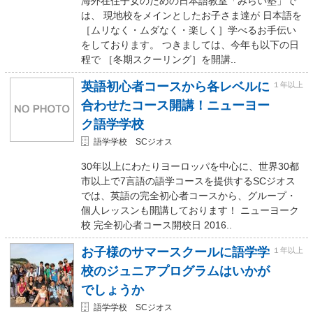
海外在住子女のための日本語教室「みらい塾」で
は、 現地校をメインとしたお子さま達が 日本語を
［ムリなく・ムダなく・楽しく］学べるお手伝い
をしております。 つきましては、今年も以下の日
程で ［冬期スクーリング］を開講..
英語初心者コースから各レベルに
１年以上
合わせたコース開講！ニューヨー
ク語学学校
語学学校 SCジオス
30年以上にわたりヨーロッパを中心に、世界30都
市以上で7言語の語学コースを提供するSCジオス
では、英語の完全初心者コースから、グループ・
個人レッスンも開講しております！ ニューヨーク
校 完全初心者コース開校日 2016..
お子様のサマースクールに語学学
１年以上
校のジュニアプログラムはいかが
でしょうか
語学学校 SCジオス