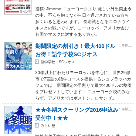
投稿: Jimomo ニューヨークより 厳しい外出禁止令
の中、不安を抱えながら日々過ごされている方も
多くいると思われます。 長期戦となるコロナウイ
ルスとの戦いですが、ヨーロッパ・アメリカ含む
各国でマスクに対するあり方が..
期間限定の割引き！最大400ドル
１年以上
お得！語学学校SCジオス
語学学校 SCジオス
30年以上にわたりヨーロッパを中心に、世界29都
市で7言語の語学コースを提供するシュプラッハカ
フェでは、期間限定の早割りで最大400ドルの割引
をプレゼントしています！ ニューヨーク校のみな
らず、アメリカではボストン、ロサンゼ..
★★冬期スクーリング2016申込み
１年以上
受付中！★★
みらい塾