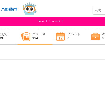
ーク生活情報
Ｗｅｌｃｏｍｅ！
教えて！
ニュース
イベント
79
254
0
0