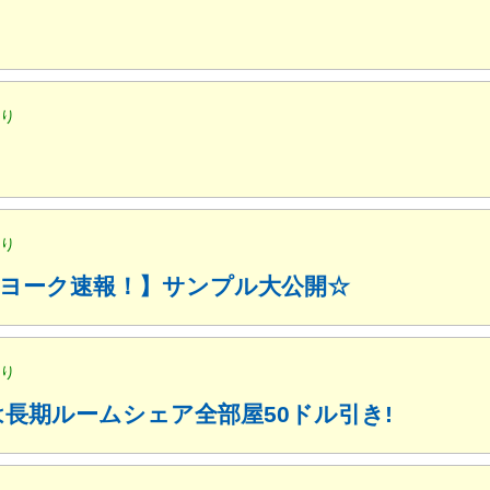
便り
便り
ューヨーク速報！】サンプル大公開☆
便り
月は長期ルームシェア全部屋50ドル引き!