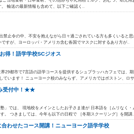
す。 輸送の最新情報も含めて、以下ご確認く..
厳しい外出禁止令の中、不安を抱えながら日々過ごされている方も多くいると
いですが、ヨーロッパ・アメリカ含む各国でマスクに対するあり方が..
ルお得！語学学校SCジオス
世界29都市で7言語の語学コースを提供するシュプラッハカフェでは、
しています！ ニューヨーク校のみならず、アメリカではボストン、ロサン
込み受付中！★★
塾」では、 現地校をメインとしたお子さま達が 日本語を［ムリなく・
す。 つきましては、今年も以下の日程で ［冬期スクーリング］を開講.
に合わせたコース開講！ニューヨーク語学学校