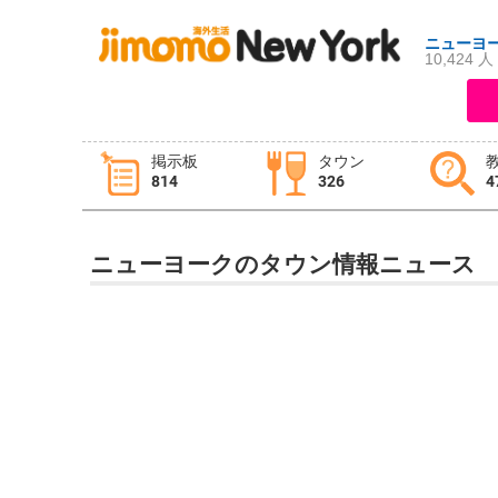
ニューヨ
10,424 人
ログイン
新規登録
掲示板
タウン
814
326
4
掲示板
タウン情報
教えて！
ニューヨークのタウン情報ニュース
ニュース
イベント
求人
物件
習い事