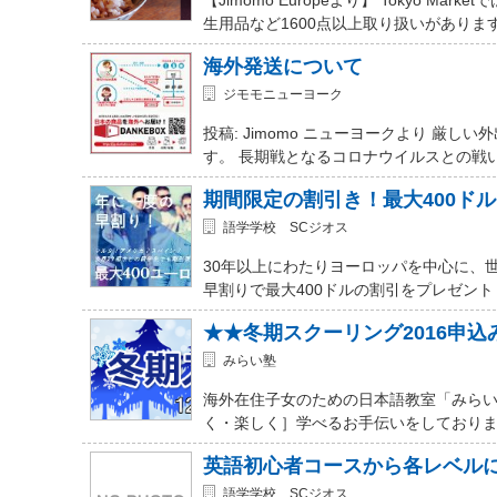
生用品など1600点以上取り扱いがありま
海外発送について
ジモモニューヨーク
投稿: Jimomo ニューヨークより 
す。 長期戦となるコロナウイルスとの戦
期間限定の割引き！最大400ド
語学学校 SCジオス
30年以上にわたりヨーロッパを中心に、
早割りで最大400ドルの割引をプレゼント
★★冬期スクーリング2016申
みらい塾
海外在住子女のための日本語教室「みらい
く・楽しく］学べるお手伝いをしておりま
英語初心者コースから各レベル
語学学校 SCジオス