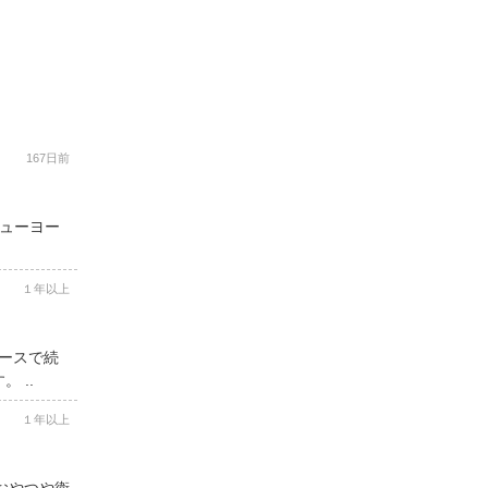
167日前
ニューヨー
１年以上
コースで続
 ..
１年以上
用おやつや衛