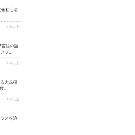
完全初心者
１年以上
7言語の語
プ..
１年以上
する大規模
..
１年以上
クラスを追