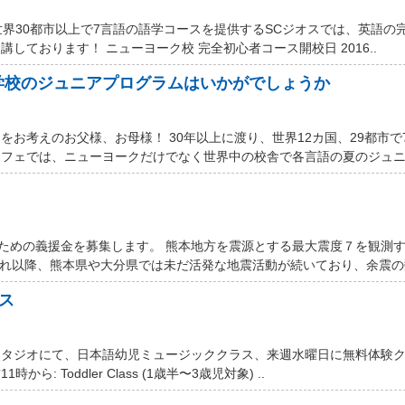
世界30都市以上で7言語の語学コースを提供するSCジオスでは、英語の
しております！ ニューヨーク校 完全初心者コース開校日 2016..
学校のジュニアプログラムはいかがでしょうか
お考えのお父様、お母様！ 30年以上に渡り、世界12カ国、29都市で
フェでは、ニューヨークだけでなく世界中の校舎で各言語の夏のジュニア
するための義援金を募集します。 熊本地方を震源とする最大震度７を観測
それ以降、熊本県や大分県では未だ活発な地震活動が続いており、余震の数
ス
スタジオにて、日本語幼児ミュージッククラス、来週水曜日に無料体験
ら: Toddler Class (1歳半〜3歳児対象) ..