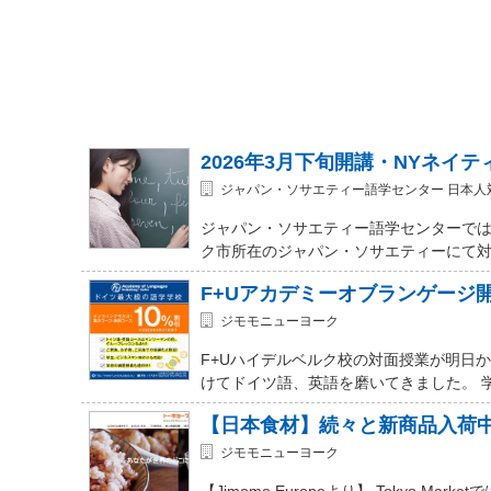
2026年3月下旬開講・NYネイ
ジャパン・ソサエティー語学センター 日本人
ジャパン・ソサエティー語学センターでは
ク市所在のジャパン・ソサエティーにて対面式 (In-
F+Uアカデミーオブランゲージ
ジモモニューヨーク
F+Uハイデルベルク校の対面授業が明日
けてドイツ語、英語を磨いてきました。 
【日本食材】続々と新商品入荷
ジモモニューヨーク
【Jimomo Europeより】 Tokyo