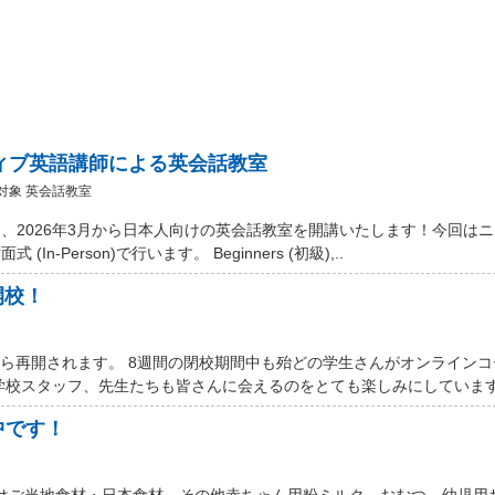
ティブ英語講師による英会話教室
対象 英会話教室
、2026年3月から日本人向けの英会話教室を開講いたします！今回は
Person)で行います。 Beginners (初級),..
開校！
から再開されます。 8週間の閉校期間中も殆どの学生さんがオンライン
学校スタッフ、先生たちも皆さんに会えるのをとても楽しみにしています。
中です！
 Marketではご当地食材・日本食材、その他赤ちゃん用粉ミルク、おむつ、幼児