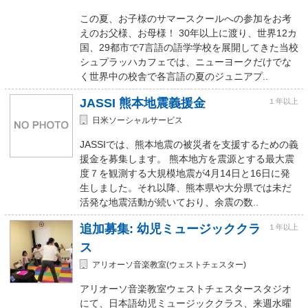
この夏、お子様のサマースクールへの参加をお考
えのお父様、お母様！ 30年以上に渡り、世界12カ
国、29都市で7言語の語学学校を展開してきた当校
シュプラッハカフェでは、ニューヨークだけでな
く世界中の校舎で各言語の夏のジュニアプ..
JASSI 熊本地震義援金
１年以上
日米ソーシャルサービス
JASSIでは、熊本地震の被災者を支援するための義
援金を募集します。 熊本地方を震源とする最大震
度７を観測する大規模地震が4月14日と16日に発
生しました。それ以降、熊本県や大分県では未だ
活発な地震活動が続いており、余震の数..
追加募集: 幼児ミュージッククラ
１年以上
ス
アリオーソ音楽教室(ウェストチェスター)
アリオーソ音楽教室ウェストチェスタースタジオ
にて、日本語幼児ミュージッククラス、来週水曜