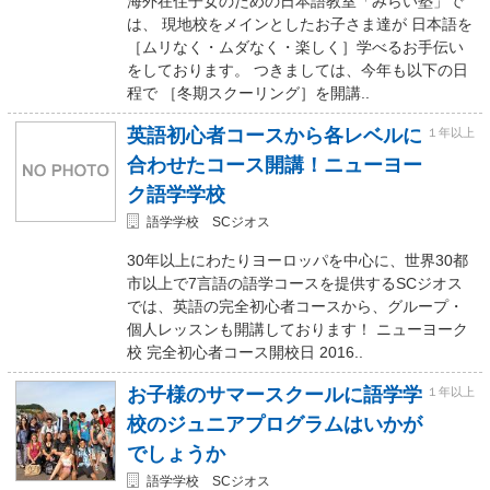
海外在住子女のための日本語教室「みらい塾」で
は、 現地校をメインとしたお子さま達が 日本語を
［ムリなく・ムダなく・楽しく］学べるお手伝い
をしております。 つきましては、今年も以下の日
程で ［冬期スクーリング］を開講..
英語初心者コースから各レベルに
１年以上
合わせたコース開講！ニューヨー
ク語学学校
語学学校 SCジオス
30年以上にわたりヨーロッパを中心に、世界30都
市以上で7言語の語学コースを提供するSCジオス
では、英語の完全初心者コースから、グループ・
個人レッスンも開講しております！ ニューヨーク
校 完全初心者コース開校日 2016..
お子様のサマースクールに語学学
１年以上
校のジュニアプログラムはいかが
でしょうか
語学学校 SCジオス