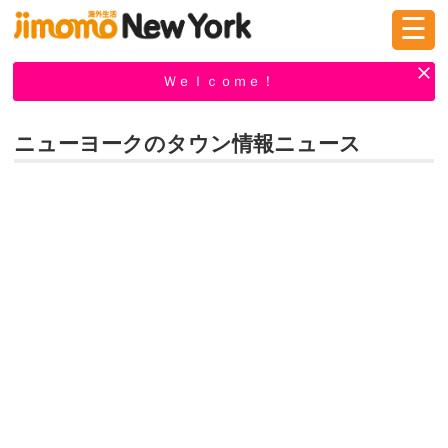
☰
ログイン
新規登録
Ｗｅｌｃｏｍｅ！
ニューヨークのタウン情報ニュース
掲示板
タウン情報
教えて！
ニュース
イベント
求人
物件
習い事