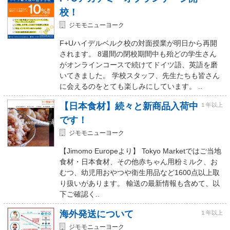
校！
ジモモニューヨーク
F+Uハイデルベルク校の対面授業が明日から再開
されます。 8週間の閉校期間中も殆どの学生さん
がオンラインコースで続けてドイツ語、英語を磨
いてきました。 学校スタッフ、先生たちも皆さん
に会えるのをとても楽しみにしています。 ..
【日本食材】続々と新商品入荷中
１年以上
です！
ジモモニューヨーク
【Jimomo Europeより】 Tokyo Marketではご当地
食材・日本食材、その他赤ちゃん用粉ミルク、お
むつ、幼児用おやつや衛生用品など1600点以上取
り扱いがあります。 輸送の最新情報も含めて、以
下ご確認く..
海外発送について
１年以上
ジモモニューヨーク