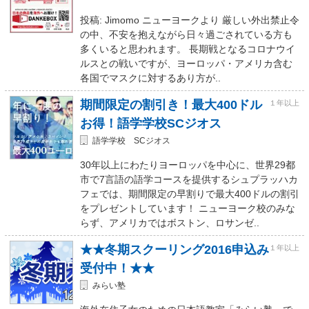
投稿: Jimomo ニューヨークより 厳しい外出禁止令
の中、不安を抱えながら日々過ごされている方も
多くいると思われます。 長期戦となるコロナウイ
ルスとの戦いですが、ヨーロッパ・アメリカ含む
各国でマスクに対するあり方が..
期間限定の割引き！最大400ドル
１年以上
お得！語学学校SCジオス
語学学校 SCジオス
30年以上にわたりヨーロッパを中心に、世界29都
市で7言語の語学コースを提供するシュプラッハカ
フェでは、期間限定の早割りで最大400ドルの割引
をプレゼントしています！ ニューヨーク校のみな
らず、アメリカではボストン、ロサンゼ..
★★冬期スクーリング2016申込み
１年以上
受付中！★★
みらい塾