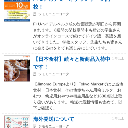
校！
ジモモニューヨーク
F+Uハイデルベルク校の対面授業が明日から再開
されます。 8週間の閉校期間中も殆どの学生さん
がオンラインコースで続けてドイツ語、英語を磨
いてきました。 学校スタッフ、先生たちも皆さん
に会えるのをとても楽しみにしています。 ..
【日本食材】続々と新商品入荷中
１年以上
です！
ジモモニューヨーク
【Jimomo Europeより】 Tokyo Marketではご当地
食材・日本食材、その他赤ちゃん用粉ミルク、お
むつ、幼児用おやつや衛生用品など1600点以上取
り扱いがあります。 輸送の最新情報も含めて、以
下ご確認く..
海外発送について
１年以上
ジモモニューヨーク