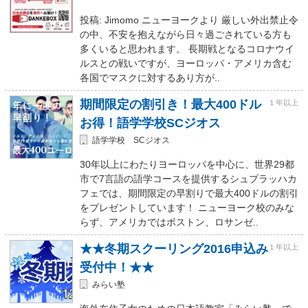
投稿: Jimomo ニューヨークより 厳しい外出禁止令
の中、不安を抱えながら日々過ごされている方も
多くいると思われます。 長期戦となるコロナウイ
ルスとの戦いですが、ヨーロッパ・アメリカ含む
各国でマスクに対するあり方が..
期間限定の割引き！最大400ドル
１年以上
お得！語学学校SCジオス
語学学校 SCジオス
30年以上にわたりヨーロッパを中心に、世界29都
市で7言語の語学コースを提供するシュプラッハカ
フェでは、期間限定の早割りで最大400ドルの割引
をプレゼントしています！ ニューヨーク校のみな
らず、アメリカではボストン、ロサンゼ..
★★冬期スクーリング2016申込み
１年以上
受付中！★★
みらい塾