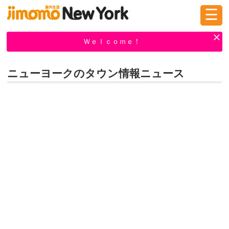
☰
ログイン
新規登録
Ｗｅｌｃｏｍｅ！
ニューヨークのタウン情報ニュース
掲示板
タウン情報
教えて！
ニュース
イベント
求人
物件
習い事