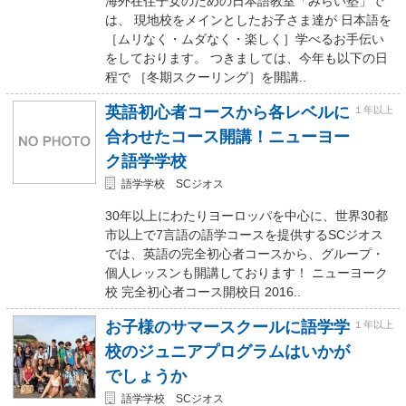
海外在住子女のための日本語教室「みらい塾」で
は、 現地校をメインとしたお子さま達が 日本語を
［ムリなく・ムダなく・楽しく］学べるお手伝い
をしております。 つきましては、今年も以下の日
程で ［冬期スクーリング］を開講..
英語初心者コースから各レベルに
１年以上
合わせたコース開講！ニューヨー
ク語学学校
語学学校 SCジオス
30年以上にわたりヨーロッパを中心に、世界30都
市以上で7言語の語学コースを提供するSCジオス
では、英語の完全初心者コースから、グループ・
個人レッスンも開講しております！ ニューヨーク
校 完全初心者コース開校日 2016..
お子様のサマースクールに語学学
１年以上
校のジュニアプログラムはいかが
でしょうか
語学学校 SCジオス