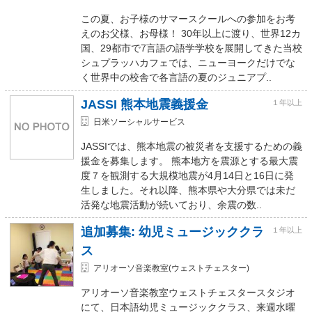
この夏、お子様のサマースクールへの参加をお考
えのお父様、お母様！ 30年以上に渡り、世界12カ
国、29都市で7言語の語学学校を展開してきた当校
シュプラッハカフェでは、ニューヨークだけでな
く世界中の校舎で各言語の夏のジュニアプ..
JASSI 熊本地震義援金
１年以上
日米ソーシャルサービス
JASSIでは、熊本地震の被災者を支援するための義
援金を募集します。 熊本地方を震源とする最大震
度７を観測する大規模地震が4月14日と16日に発
生しました。それ以降、熊本県や大分県では未だ
活発な地震活動が続いており、余震の数..
追加募集: 幼児ミュージッククラ
１年以上
ス
アリオーソ音楽教室(ウェストチェスター)
アリオーソ音楽教室ウェストチェスタースタジオ
にて、日本語幼児ミュージッククラス、来週水曜