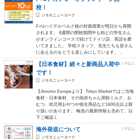
校！
ジモモニューヨーク
F+Uハイデルベルク校の対面授業が明日から再開
されます。 8週間の閉校期間中も殆どの学生さん
がオンラインコースで続けてドイツ語、英語を磨
いてきました。 学校スタッフ、先生たちも皆さん
に会えるのをとても楽しみにしています。 ..
【日本食材】続々と新商品入荷中
１年以上
です！
ジモモニューヨーク
【Jimomo Europeより】 Tokyo Marketではご当地
食材・日本食材、その他赤ちゃん用粉ミルク、お
むつ、幼児用おやつや衛生用品など1600点以上取
り扱いがあります。 輸送の最新情報も含めて、以
下ご確認く..
海外発送について
１年以上
ジモモニューヨーク