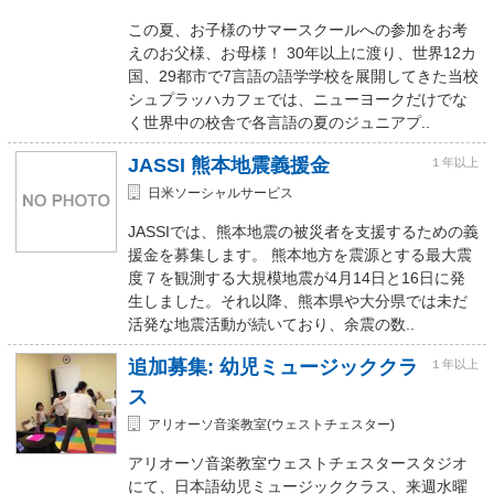
この夏、お子様のサマースクールへの参加をお考
えのお父様、お母様！ 30年以上に渡り、世界12カ
国、29都市で7言語の語学学校を展開してきた当校
シュプラッハカフェでは、ニューヨークだけでな
く世界中の校舎で各言語の夏のジュニアプ..
JASSI 熊本地震義援金
１年以上
日米ソーシャルサービス
JASSIでは、熊本地震の被災者を支援するための義
援金を募集します。 熊本地方を震源とする最大震
度７を観測する大規模地震が4月14日と16日に発
生しました。それ以降、熊本県や大分県では未だ
活発な地震活動が続いており、余震の数..
追加募集: 幼児ミュージッククラ
１年以上
ス
アリオーソ音楽教室(ウェストチェスター)
アリオーソ音楽教室ウェストチェスタースタジオ
にて、日本語幼児ミュージッククラス、来週水曜