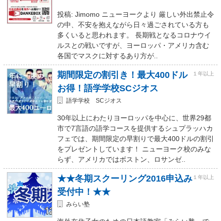
投稿: Jimomo ニューヨークより 厳しい外出禁止令
の中、不安を抱えながら日々過ごされている方も
多くいると思われます。 長期戦となるコロナウイ
ルスとの戦いですが、ヨーロッパ・アメリカ含む
各国でマスクに対するあり方が..
期間限定の割引き！最大400ドル
１年以上
お得！語学学校SCジオス
語学学校 SCジオス
30年以上にわたりヨーロッパを中心に、世界29都
市で7言語の語学コースを提供するシュプラッハカ
フェでは、期間限定の早割りで最大400ドルの割引
をプレゼントしています！ ニューヨーク校のみな
らず、アメリカではボストン、ロサンゼ..
★★冬期スクーリング2016申込み
１年以上
受付中！★★
みらい塾