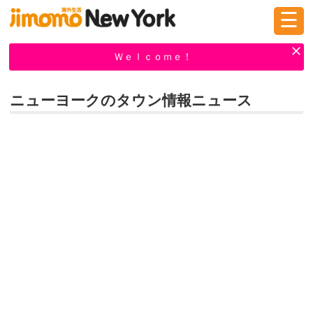
☰
ログイン
新規登録
Ｗｅｌｃｏｍｅ！
ニューヨークのタウン情報ニュース
掲示板
タウン情報
教えて！
ニュース
イベント
求人
物件
習い事