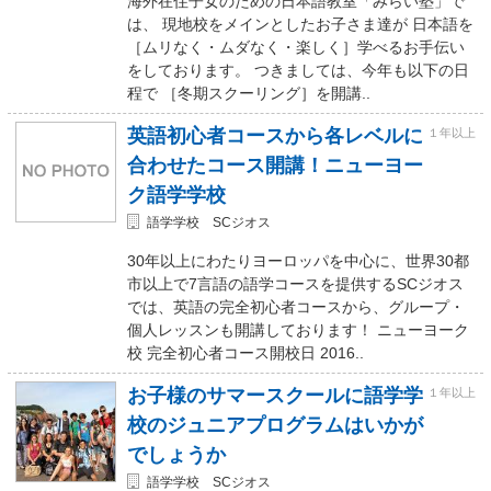
海外在住子女のための日本語教室「みらい塾」で
は、 現地校をメインとしたお子さま達が 日本語を
［ムリなく・ムダなく・楽しく］学べるお手伝い
をしております。 つきましては、今年も以下の日
程で ［冬期スクーリング］を開講..
英語初心者コースから各レベルに
１年以上
合わせたコース開講！ニューヨー
ク語学学校
語学学校 SCジオス
30年以上にわたりヨーロッパを中心に、世界30都
市以上で7言語の語学コースを提供するSCジオス
では、英語の完全初心者コースから、グループ・
個人レッスンも開講しております！ ニューヨーク
校 完全初心者コース開校日 2016..
お子様のサマースクールに語学学
１年以上
校のジュニアプログラムはいかが
でしょうか
語学学校 SCジオス