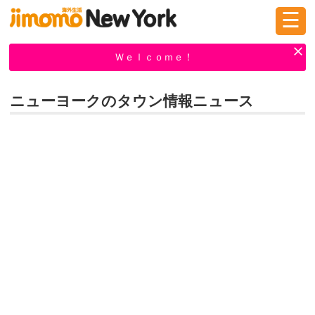
☰
ログイン
新規登録
Ｗｅｌｃｏｍｅ！
ニューヨークのタウン情報ニュース
掲示板
タウン情報
教えて！
ニュース
イベント
求人
物件
習い事