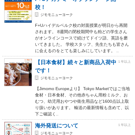
校！
ジモモニューヨーク
F+Uハイデルベルク校の対面授業が明日から再開
されます。 8週間の閉校期間中も殆どの学生さん
がオンラインコースで続けてドイツ語、英語を磨
いてきました。 学校スタッフ、先生たちも皆さん
に会えるのをとても楽しみにしています。 ..
【日本食材】続々と新商品入荷中
１年以上
です！
ジモモニューヨーク
【Jimomo Europeより】 Tokyo Marketではご当地
食材・日本食材、その他赤ちゃん用粉ミルク、お
むつ、幼児用おやつや衛生用品など1600点以上取
り扱いがあります。 輸送の最新情報も含めて、以
下ご確認く..
海外発送について
１年以上
ジモモニューヨーク