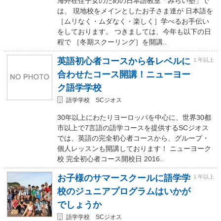
海外在住子女のための日本語教室「みらい塾」で
は、 現地校をメインとしたお子さま達が 日本語を
［ムリなく・ムダなく・楽しく］学べるお手伝い
をしております。 つきましては、今年も以下の日
程で ［冬期スクーリング］を開講..
英語初心者コースから各レベルに
１年以上
合わせたコース開講！ニューヨー
ク語学学校
語学学校 SCジオス
30年以上にわたりヨーロッパを中心に、世界30都
市以上で7言語の語学コースを提供するSCジオス
では、英語の完全初心者コースから、グループ・
個人レッスンも開講しております！ ニューヨーク
校 完全初心者コース開校日 2016..
お子様のサマースクールに語学学
１年以上
校のジュニアプログラムはいかが
でしょうか
語学学校 SCジオス