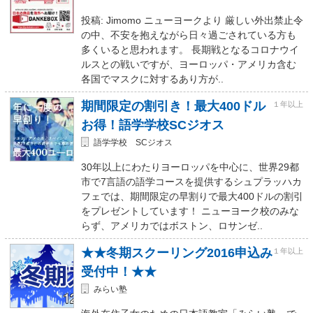
投稿: Jimomo ニューヨークより 厳しい外出禁止令
の中、不安を抱えながら日々過ごされている方も
多くいると思われます。 長期戦となるコロナウイ
ルスとの戦いですが、ヨーロッパ・アメリカ含む
各国でマスクに対するあり方が..
期間限定の割引き！最大400ドル
１年以上
お得！語学学校SCジオス
語学学校 SCジオス
30年以上にわたりヨーロッパを中心に、世界29都
市で7言語の語学コースを提供するシュプラッハカ
フェでは、期間限定の早割りで最大400ドルの割引
をプレゼントしています！ ニューヨーク校のみな
らず、アメリカではボストン、ロサンゼ..
★★冬期スクーリング2016申込み
１年以上
受付中！★★
みらい塾