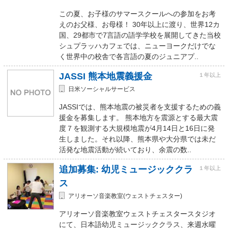
この夏、お子様のサマースクールへの参加をお考
えのお父様、お母様！ 30年以上に渡り、世界12カ
国、29都市で7言語の語学学校を展開してきた当校
シュプラッハカフェでは、ニューヨークだけでな
く世界中の校舎で各言語の夏のジュニアプ..
JASSI 熊本地震義援金
１年以上
日米ソーシャルサービス
JASSIでは、熊本地震の被災者を支援するための義
援金を募集します。 熊本地方を震源とする最大震
度７を観測する大規模地震が4月14日と16日に発
生しました。それ以降、熊本県や大分県では未だ
活発な地震活動が続いており、余震の数..
追加募集: 幼児ミュージッククラ
１年以上
ス
アリオーソ音楽教室(ウェストチェスター)
アリオーソ音楽教室ウェストチェスタースタジオ
にて、日本語幼児ミュージッククラス、来週水曜