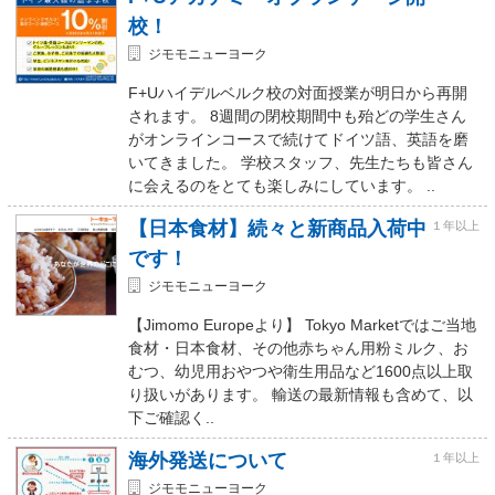
校！
ジモモニューヨーク
F+Uハイデルベルク校の対面授業が明日から再開
されます。 8週間の閉校期間中も殆どの学生さん
がオンラインコースで続けてドイツ語、英語を磨
いてきました。 学校スタッフ、先生たちも皆さん
に会えるのをとても楽しみにしています。 ..
【日本食材】続々と新商品入荷中
１年以上
です！
ジモモニューヨーク
【Jimomo Europeより】 Tokyo Marketではご当地
食材・日本食材、その他赤ちゃん用粉ミルク、お
むつ、幼児用おやつや衛生用品など1600点以上取
り扱いがあります。 輸送の最新情報も含めて、以
下ご確認く..
海外発送について
１年以上
ジモモニューヨーク