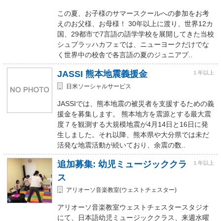
この夏、お子様のサマースクールへの参加をお考
えのお父様、お母様！ 30年以上に渡り、世界12カ
国、29都市で7言語の語学学校を展開してきた当校
シュプラッハカフェでは、ニューヨークだけでな
く世界中の校舎で各言語の夏のジュニアプ..
JASSI 熊本地震義援金
１年以上
日米ソーシャルサービス
JASSIでは、熊本地震の被災者を支援するための義
援金を募集します。 熊本地方を震源とする最大震
度７を観測する大規模地震が4月14日と16日に発
生しました。それ以降、熊本県や大分県では未だ
活発な地震活動が続いており、余震の数..
追加募集: 幼児ミュージッククラ
１年以上
ス
アリオーソ音楽教室(ウェストチェスター)
アリオーソ音楽教室ウェストチェスタースタジオ
にて、日本語幼児ミュージッククラス、来週水曜