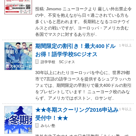
投稿: Jimomo ニューヨークより 厳しい外出禁止令
の中、不安を抱えながら日々過ごされている方も
多くいると思われます。 長期戦となるコロナウイ
ルスとの戦いですが、ヨーロッパ・アメリカ含む
各国でマスクに対するあり方が..
期間限定の割引き！最大400ドル
１年以上
お得！語学学校SCジオス
語学学校 SCジオス
30年以上にわたりヨーロッパを中心に、世界29都
市で7言語の語学コースを提供するシュプラッハカ
フェでは、期間限定の早割りで最大400ドルの割引
をプレゼントしています！ ニューヨーク校のみな
らず、アメリカではボストン、ロサンゼ..
★★冬期スクーリング2016申込み
１年以上
受付中！★★
みらい塾