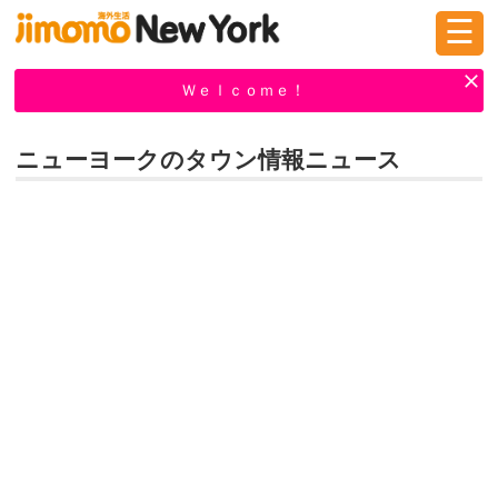
☰
ログイン
新規登録
Ｗｅｌｃｏｍｅ！
ニューヨークのタウン情報ニュース
掲示板
タウン情報
教えて！
ニュース
イベント
求人
物件
習い事