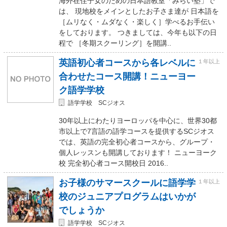
海外在住子女のための日本語教室「みらい塾」で
は、 現地校をメインとしたお子さま達が 日本語を
［ムリなく・ムダなく・楽しく］学べるお手伝い
をしております。 つきましては、今年も以下の日
程で ［冬期スクーリング］を開講..
英語初心者コースから各レベルに
１年以上
合わせたコース開講！ニューヨー
ク語学学校
語学学校 SCジオス
30年以上にわたりヨーロッパを中心に、世界30都
市以上で7言語の語学コースを提供するSCジオス
では、英語の完全初心者コースから、グループ・
個人レッスンも開講しております！ ニューヨーク
校 完全初心者コース開校日 2016..
お子様のサマースクールに語学学
１年以上
校のジュニアプログラムはいかが
でしょうか
語学学校 SCジオス