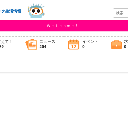
ーク生活情報
Ｗｅｌｃｏｍｅ！
教えて！
ニュース
イベント
79
254
0
0