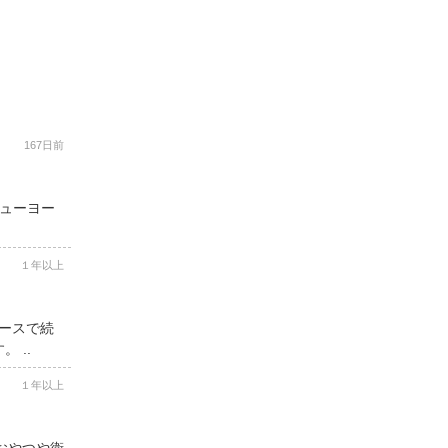
167日前
ニューヨー
１年以上
コースで続
 ..
１年以上
用おやつや衛