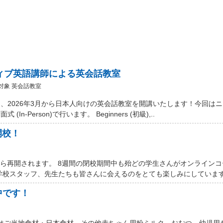
ティブ英語講師による英会話教室
対象 英会話教室
、2026年3月から日本人向けの英会話教室を開講いたします！今回は
Person)で行います。 Beginners (初級),..
開校！
から再開されます。 8週間の閉校期間中も殆どの学生さんがオンライン
学校スタッフ、先生たちも皆さんに会えるのをとても楽しみにしています。
中です！
 Marketではご当地食材・日本食材、その他赤ちゃん用粉ミルク、おむつ、幼児