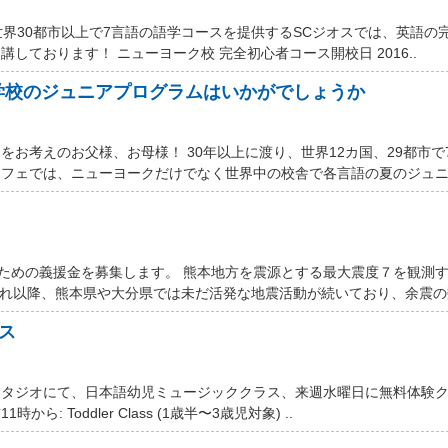
世界30都市以上で7言語の語学コースを提供するSCジオスでは、英語の
しております！ ニューヨーク校 完全初心者コース開校日 2016..
学校のジュニアプログラムはいかがでしょうか
お考えのお父様、お母様！ 30年以上に渡り、世界12カ国、29都市で
フェでは、ニューヨークだけでなく世界中の校舎で各言語の夏のジュニア
するための義援金を募集します。 熊本地方を震源とする最大震度７を観測
それ以降、熊本県や大分県では未だ活発な地震活動が続いており、余震の数
ス
スタジオにて、日本語幼児ミュージッククラス、来週水曜日に無料体験
ら: Toddler Class (1歳半〜3歳児対象) ..