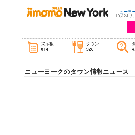
ニューヨ
10,424 人
ログイン
新規登録
掲示板
タウン
814
326
4
掲示板
タウン情報
教えて！
ニューヨークのタウン情報ニュース
ニュース
イベント
求人
物件
習い事