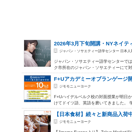
2026年3月下旬開講・NYネイ
ジャパン・ソサエティー語学センター 日本人
ジャパン・ソサエティー語学センターでは
ク市所在のジャパン・ソサエティーにて対面式 (In-
F+Uアカデミーオブランゲージ
ジモモニューヨーク
F+Uハイデルベルク校の対面授業が明日
けてドイツ語、英語を磨いてきました。 
【日本食材】続々と新商品入荷
ジモモニューヨーク
【Jimomo Europeより】 Tokyo