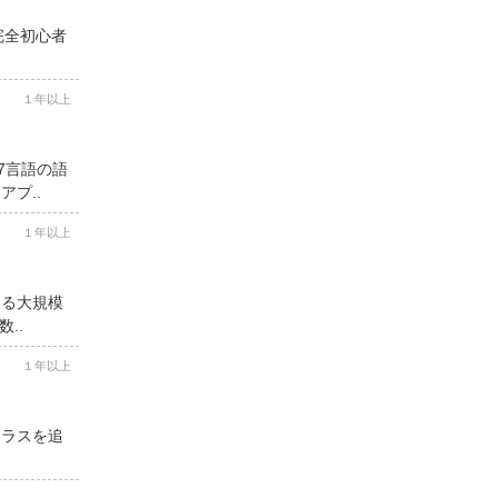
完全初心者
１年以上
7言語の語
プ..
１年以上
する大規模
..
１年以上
クラスを追