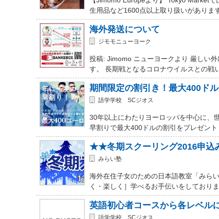
生用品など1600点以上取り扱いがありま
海外発送について
ジモモニューヨーク
投稿: Jimomo ニューヨークより 
す。 長期戦となるコロナウイルスとの戦
期間限定の割引き！最大400ド
語学学校 SCジオス
30年以上にわたりヨーロッパを中心に、
早割りで最大400ドルの割引をプレゼント
★★冬期スクーリング2016申
みらい塾
海外在住子女のための日本語教室「みらい
く・楽しく］学べるお手伝いをしておりま
英語初心者コースから各レベル
語学学校 SCジオス