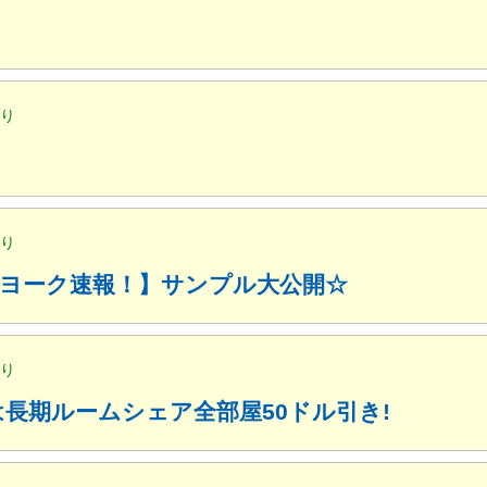
便り
便り
ューヨーク速報！】サンプル大公開☆
便り
月は長期ルームシェア全部屋50ドル引き!