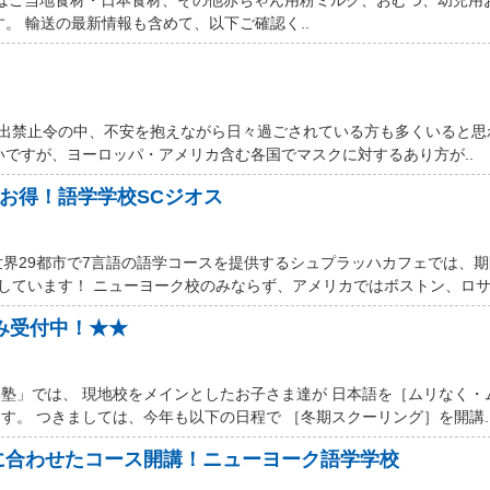
す。 輸送の最新情報も含めて、以下ご確認く..
厳しい外出禁止令の中、不安を抱えながら日々過ごされている方も多くいると
いですが、ヨーロッパ・アメリカ含む各国でマスクに対するあり方が..
ルお得！語学学校SCジオス
世界29都市で7言語の語学コースを提供するシュプラッハカフェでは、
しています！ ニューヨーク校のみならず、アメリカではボストン、ロサン
込み受付中！★★
塾」では、 現地校をメインとしたお子さま達が 日本語を［ムリなく・
す。 つきましては、今年も以下の日程で ［冬期スクーリング］を開講.
に合わせたコース開講！ニューヨーク語学学校